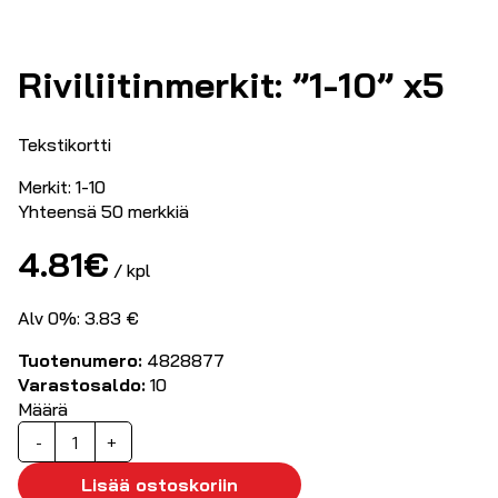
Riviliitinmerkit: ”1-10” x5
Tekstikortti
Merkit: 1-10
Yhteensä 50 merkkiä
4.81
€
/ kpl
Alv 0%: 3.83 €
Tuotenumero:
4828877
Varastosaldo:
10
Määrä
Riviliitinmerkit:
-
+
"1-
10"
Lisää ostoskoriin