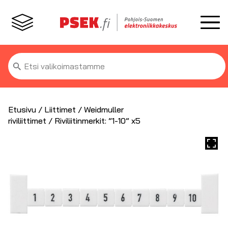
Etsi:
Etusivu
/
Liittimet
/
Weidmuller
riviliittimet
/ Riviliitinmerkit: ”1-10” x5