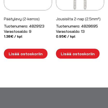
Päätylevy (2-kerros)
Jousisilta 2-nap (2.5mm²)
Tuotenumero:
4829123
Tuotenumero:
4828695
Varastosaldo:
9
Varastosaldo:
13
1.38
€
/ kpl
0.95
€
/ kpl
Lisää ostoskoriin
Lisää ostoskoriin