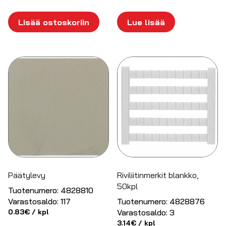
Lisää ostoskoriin
Lue lisää
Päätylevy
Riviliitinmerkit blankko,
50kpl
Tuotenumero:
4828810
Varastosaldo:
117
Tuotenumero:
4828876
0.83
€
/ kpl
Varastosaldo:
3
3.14
€
/ kpl