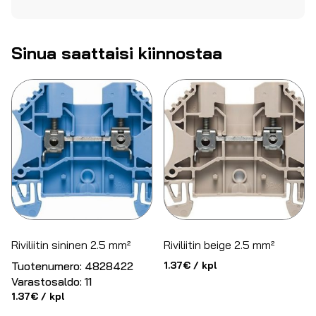
Sinua saattaisi kiinnostaa
Riviliitin sininen 2.5 mm²
Riviliitin beige 2.5 mm²
Tuotenumero:
4828422
1.37
€
/ kpl
Varastosaldo:
11
1.37
€
/ kpl