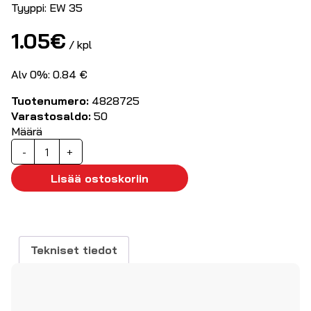
Tyyppi: EW 35
1.05
€
/ kpl
Alv 0%: 0.84 €
Tuotenumero:
4828725
Varastosaldo:
50
Määrä
Päätypuristin,
-
+
kork
31.3mm
Lisää ostoskoriin
määrä
Tekniset tiedot