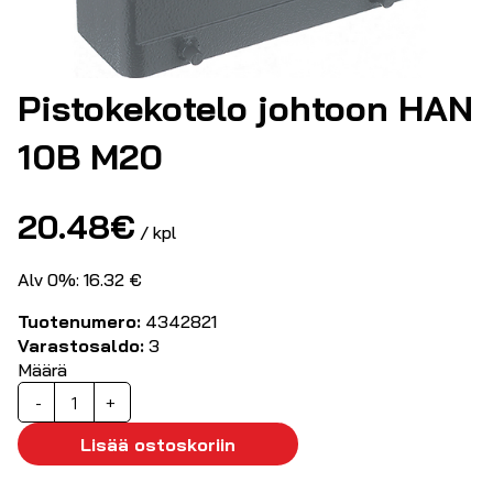
Pistokekotelo johtoon HAN
10B M20
20.48
€
/ kpl
Alv 0%: 16.32 €
Tuotenumero:
4342821
Varastosaldo:
3
Määrä
Pistokekotelo
-
+
johtoon
HAN
Lisää ostoskoriin
10B
M20