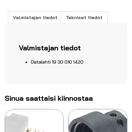
määrä
Valmistajan tiedot
Tekniset tiedot
Valmistajan tiedot
Datalehti 19 30 010 1420
Sinua saattaisi kiinnostaa