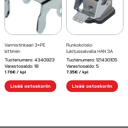
Varmistinkaari 3+PE
Runkokotelo
liittimiin
lukitussalvalla HAN 3A
Tuotenumero:
4340923
Tuotenumero:
121430105
Varastosaldo:
18
Varastosaldo:
5
1.76
€
/ kpl
7.35
€
/ kpl
Lisää ostoskoriin
Lisää ostoskoriin