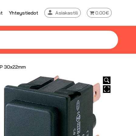
at
Yhteystiedot
Asiakastili
0.00€
 2P 30x22mm