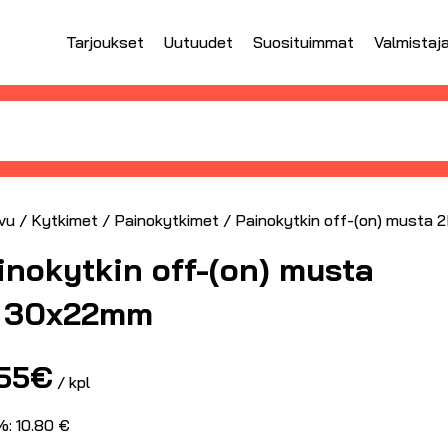
Tarjoukset
Uutuudet
Suosituimmat
Valmistaj
vu
/
Kytkimet
/
Painokytkimet
/ Painokytkin off-(on) musta
inokytkin off-(on) musta
 30x22mm
.55
€
/ kpl
%: 10.80 €