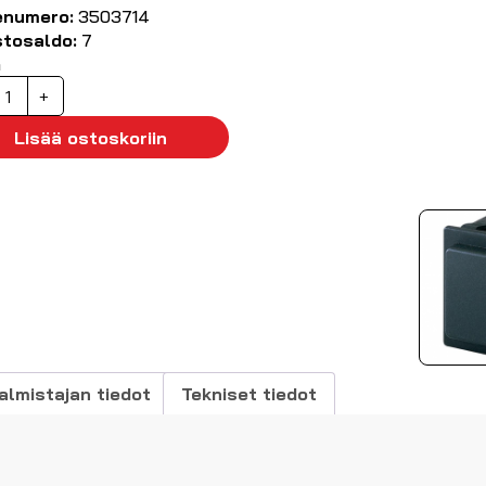
enumero:
3503714
stosaldo:
7
ä
ainokytkin
+
ff-
on)
Lisää ostoskoriin
usta
P
0x22mm
äärä
almistajan tiedot
Tekniset tiedot