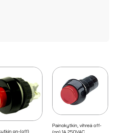
Painokytkin, vihreä off-
ytkin on-(off)
(on) 1A 250VAC