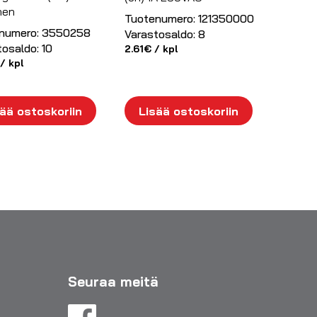
nen
Tuotenumero:
121350000
numero:
3550258
Varastosaldo:
8
tosaldo:
10
2.61
€
/ kpl
/ kpl
ää ostoskoriin
Lisää ostoskoriin
Seuraa meitä