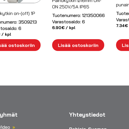
Painokytkin Ø16mm ON-
punai
ON 250V/5A IP65
kytkin on-(off) 1P
Tuote
Tuotenumero:
121350066
Varas
Varastosaldo:
6
enumero:
3509213
7.34
€
6.90
€
/ kpl
tosaldo:
6
€
/ kpl
sää ostoskoriin
Lisää ostoskoriin
Lis
ryhmät
Yhteystiedot
Video
Pohjois-Suomen