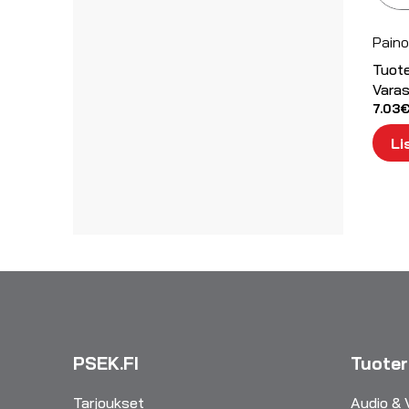
Paino
Tuot
Varas
7.03
Li
PSEK.FI
Tuote
Tarjoukset
Audio & 