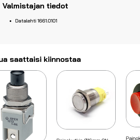
Valmistajan tiedot
Datalehti 1661.0101
ua saattaisi kiinnostaa
Painok