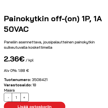
Painokytkin off-(on) 1P, 1A
50VAC
Paneliin asennettava, jousipalautteinen painokytkin
sulkeutuvalla koskettimella
2.36
€
/ kpl
Alv 0%: 1.88 €
Tuotenumero:
3508421
Varastosaldo:
18
Määrä
Painokytkin
-
+
off-
(on)
Lisää ostoskoriin