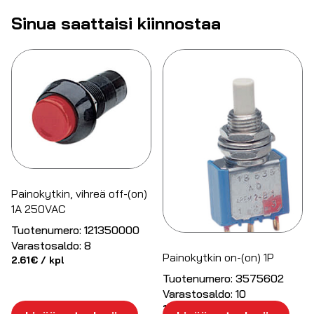
Sinua saattaisi kiinnostaa
Painokytkin, vihreä off-(on)
1A 250VAC
Tuotenumero:
121350000
Varastosaldo:
8
Painokytkin on-(on) 1P
2.61
€
/ kpl
Tuotenumero:
3575602
Varastosaldo:
10
10.69
€
/ kpl