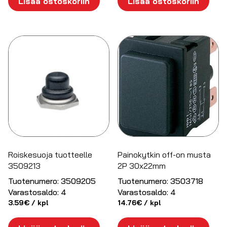
Lisää ostoskoriin
Lisää ostoskoriin
Roiskesuoja tuotteelle
Painokytkin off-on musta
3509213
2P 30x22mm
Tuotenumero:
3509205
Tuotenumero:
3503718
Varastosaldo:
4
Varastosaldo:
4
3.59
€
/ kpl
14.76
€
/ kpl