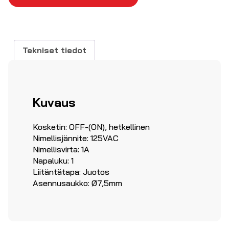
1P,
1A
50VAC
määrä
Tekniset tiedot
Kuvaus
Kosketin: OFF-(ON), hetkellinen
Nimellisjännite: 125VAC
Nimellisvirta: 1A
Napaluku: 1
Liitäntätapa: Juotos
Asennusaukko: Ø7,5mm