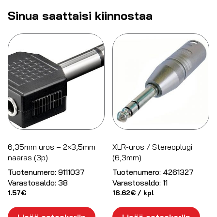
Sinua saattaisi kiinnostaa
6,35mm uros – 2×3,5mm
XLR-uros / Stereoplugi
naaras (3p)
(6,3mm)
Tuotenumero:
9111037
Tuotenumero:
4261327
Varastosaldo:
38
Varastosaldo:
11
1.57
€
18.62
€
/ kpl
Lisää ostoskoriin
Lisää ostoskoriin