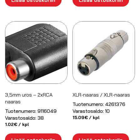
3,5mm uros – 2xRCA
XLR-naaras / XLR-naaras
naaras
Tuotenumero:
4261376
Tuotenumero:
9116049
Varastosaldo:
10
Varastosaldo:
38
15.09
€
/ kpl
1.02
€
/ kpl
Lisää ostoskoriin
Lisää ostoskoriin