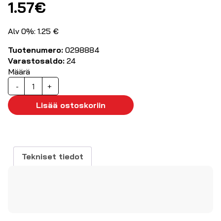
1.57
€
Alv 0%: 1.25 €
Tuotenumero:
0298884
Varastosaldo:
24
Määrä
Mono
-
+
audiosovitin,
3,5mm
Lisää ostoskoriin
uros/6,3mm
naaras
määrä
Tekniset tiedot