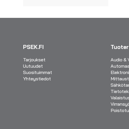
PSEK.FI
Tuote
Tarjoukset
Audio & 
Uutuudet
Automaa
Suosituimmat
Elektron
Yhteystiedot
Mittaust
Sähkötar
Tietotek
Valaistu
Virransy
Poistotu