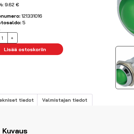
%: 9.62 €
enumero:
121331016
stosaldo:
5
ä
ED-
+
erkkilamppukaluste
30VAC
Lisää ostoskoriin
ihreä
14,2mm
äärä
ekniset tiedot
Valmistajan tiedot
Kuvaus