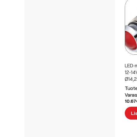
LED-
12-14
Ø14,
Tuot
Varas
10.67
Li