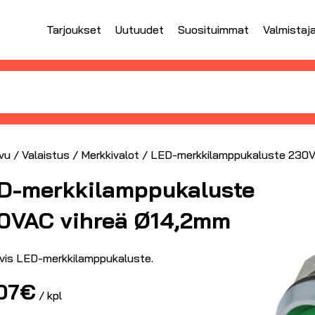
Tarjoukset
Uutuudet
Suosituimmat
Valmistaj
vu
/
Valaistus
/
Merkkivalot
/ LED-merkkilamppukaluste 230V
D-merkkilamppukaluste
0VAC vihreä Ø14,2mm
iivis LED-merkkilamppukaluste.
07
€
/ kpl