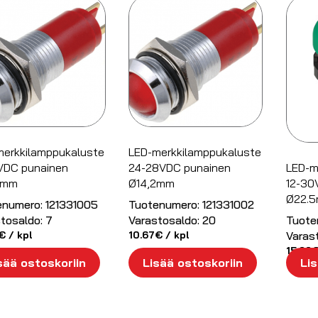
merkkilamppukaluste
LED-merkkilamppukaluste
VDC punainen
24-28VDC punainen
LED-m
2mm
Ø14,2mm
12-30
Ø22.
enumero:
121331005
Tuotenumero:
121331002
tosaldo:
7
Varastosaldo:
20
Tuote
€
/ kpl
10.67
€
/ kpl
Varas
15.22
sää ostoskoriin
Lisää ostoskoriin
Lis