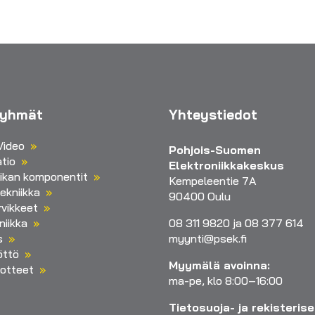
ryhmät
Yhteystiedot
Video
Pohjois-Suomen
tio
Elektroniikkakeskus
iikan komponentit
Kempeleentie 7A
ekniikka
90400 Oulu
vikkeet
niikka
08 311 9820 ja 08 377 614
s
myynti@psek.fi
öttö
Myymälä avoinna:
otteet
ma-pe, klo 8:00–16:00
Tietosuoja- ja rekisteris