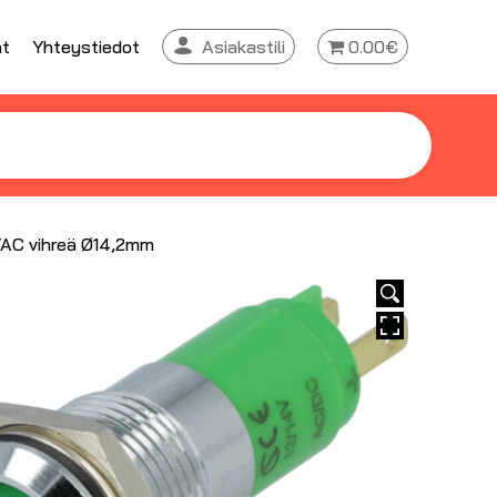
at
Yhteystiedot
Asiakastili
0.00€
AC vihreä Ø14,2mm