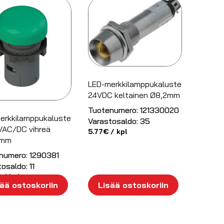
LED-merkkilamppukaluste
24VDC keltainen Ø8,2mm
Tuotenumero:
121330020
erkkilamppukaluste
Varastosaldo:
35
VAC/DC vihreä
5.77
€
/ kpl
5mm
numero:
1290381
tosaldo:
11
€
/ kpl
ää ostoskoriin
Lisää ostoskoriin