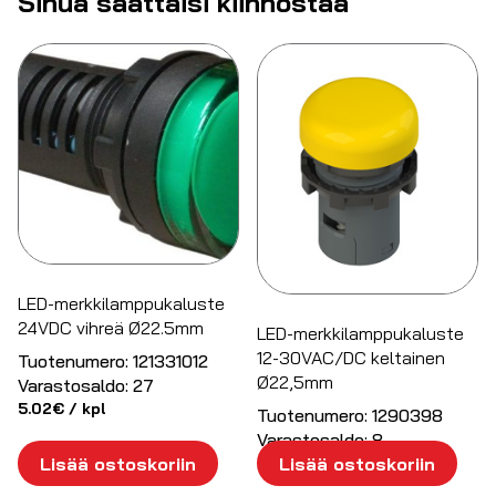
Sinua saattaisi kiinnostaa
LED-merkkilamppukaluste
24VDC vihreä Ø22.5mm
LED-merkkilamppukaluste
12-30VAC/DC keltainen
Tuotenumero:
121331012
Ø22,5mm
Varastosaldo:
27
5.02
€
/ kpl
Tuotenumero:
1290398
Varastosaldo:
8
Lisää ostoskoriin
Lisää ostoskoriin
13.93
€
/ kpl