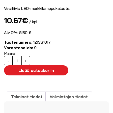
Vesitiivis LED-merkkilamppukaluste.
10.67
€
/ kpl
Alv 0%: 8.50 €
Tuotenumero:
121331017
Varastosaldo:
9
Määrä
LED-
-
+
merkkilamppukaluste
230VAC
Lisää ostoskoriin
keltainen
Ø14,2mm
määrä
Tekniset tiedot
Valmistajan tiedot