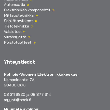
Automaatio
Elektroniikan komponentit
Mittaustekniikka
Sähkötarvikkeet
Tietotekniikka
Valaistus
Virransyöttö
Poistotuotteet
Yhteystiedot
Pohjois-Suomen Elektroniikkakeskus
Kempeleentie 7A
90400 Oulu
08 311 9820 ja 08 377 614
myynti@psek.fi
Myymälä avoinna: