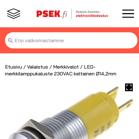
Etsi:
Etusivu
/
Valaistus
/
Merkkivalot
/ LED-
merkkilamppukaluste 230VAC keltainen Ø14,2mm