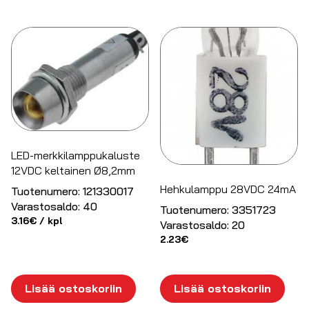
LED-merkkilamppukaluste
12VDC keltainen Ø8,2mm
Hehkulamppu 28VDC 24mA
Tuotenumero:
121330017
Varastosaldo:
40
Tuotenumero:
3351723
3.16
€
/ kpl
Varastosaldo:
20
2.23
€
Lisää ostoskoriin
Lisää ostoskoriin