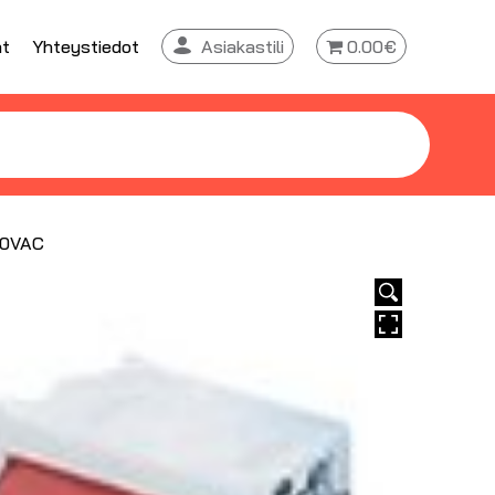
at
Yhteystiedot
Asiakastili
0.00€
250VAC