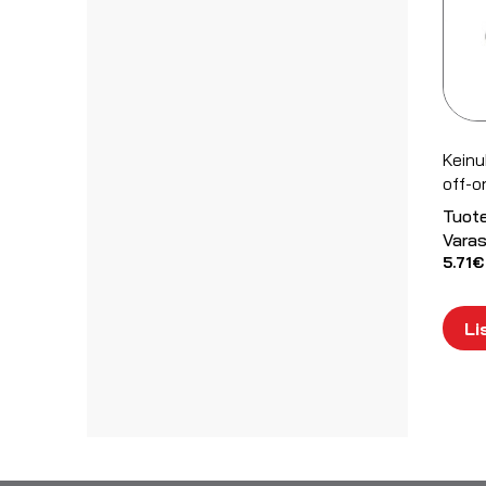
Keinu
off-
Tuot
Varas
5.71
€
Li