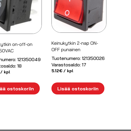
Keinukytkin 2-nap ON-
ytkin on-off-on
OFF punainen
250VAC
Tuotenumero:
121350026
numero:
121350049
Varastosaldo:
17
tosaldo:
18
5.12
€
/ kpl
/ kpl
ää ostoskoriin
Lisää ostoskoriin