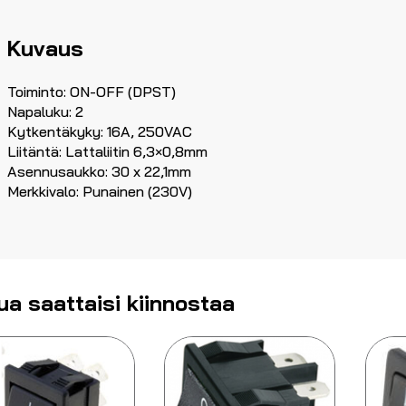
Kuvaus
Toiminto: ON-OFF (DPST)
Napaluku: 2
Kytkentäkyky: 16A, 250VAC
Liitäntä: Lattaliitin 6,3×0,8mm
Asennusaukko: 30 x 22,1mm
Merkkivalo: Punainen (230V)
ua saattaisi kiinnostaa