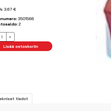
%: 3.67 €
enumero:
3501566
stosaldo:
2
ä
einukytkin
+
P
n-
Lisää ostoskoriin
ff
6A
50VAC
äärä
ekniset tiedot