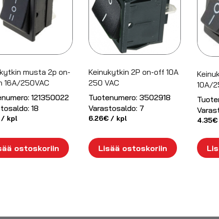
kytkin musta 2p on-
Keinukytkin 2P on-off 10A
Keinuk
on 16A/250VAC
250 VAC
10A/
enumero:
121350022
Tuotenumero:
3502918
Tuote
tosaldo:
18
Varastosaldo:
7
Varas
/ kpl
6.26
€
/ kpl
4.35
€
sää ostoskoriin
Lisää ostoskoriin
Lis