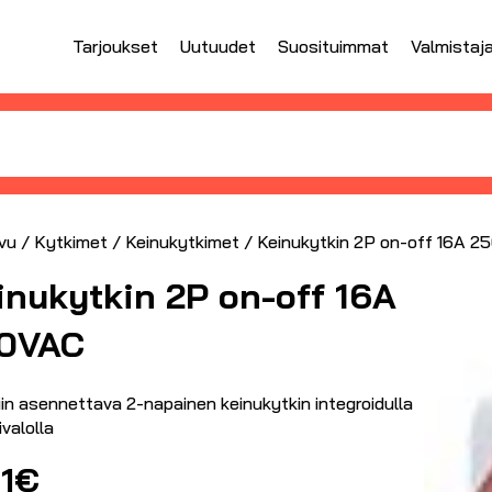
Tarjoukset
Uutuudet
Suosituimmat
Valmistaj
vu
/
Kytkimet
/
Keinukytkimet
/ Keinukytkin 2P on-off 16A 
inukytkin 2P on-off 16A
0VAC
iin asennettava 2-napainen keinukytkin integroidulla
valolla
1
€