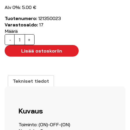
Alv 0%: 5.00 €
Tuotenumero:
121350023
Varastosaldo:
17
Määrä
Keinukytkin
-
+
musta
2p
Lisää ostoskoriin
(on)-
off-
(on)
16A/250VAC
Tekniset tiedot
määrä
Kuvaus
Toiminto: (ON)-OFF-(ON)