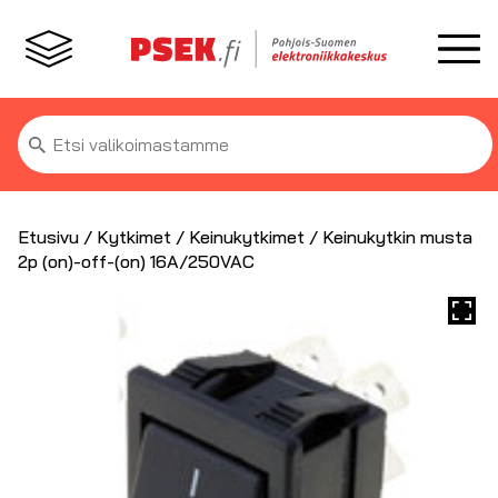
Etsi:
Etusivu
/
Kytkimet
/
Keinukytkimet
/ Keinukytkin musta
2p (on)-off-(on) 16A/250VAC