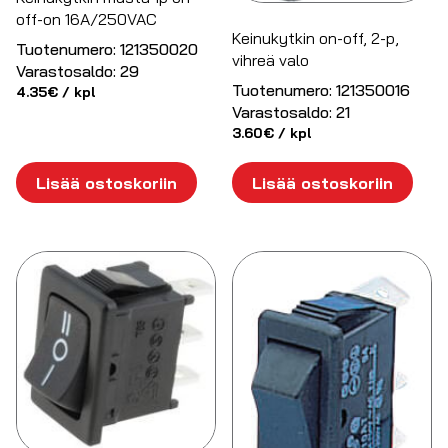
off-on 16A/250VAC
Keinukytkin on-off, 2-p,
Tuotenumero:
121350020
vihreä valo
Varastosaldo:
29
Tuotenumero:
121350016
4.35
€
/ kpl
Varastosaldo:
21
3.60
€
/ kpl
Lisää ostoskoriin
Lisää ostoskoriin