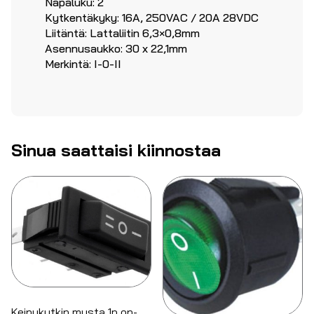
Napaluku: 2
Kytkentäkyky: 16A, 250VAC / 20A 28VDC
Liitäntä: Lattaliitin 6,3×0,8mm
Asennusaukko: 30 x 22,1mm
Merkintä: I-0-II
Sinua saattaisi kiinnostaa
Keinukytkin musta 1p on-