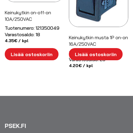
Keinukytkin on-off-on
10A/250VAC
Tuotenumero:
121350049
Varastosaldo:
18
Keinukytkin musta 1P on-on
4.35
€
/ kpl
16A/250VAC
Tuotenumero:
3501418
Lisää ostoskoriin
Lisää ostoskoriin
Varastosaldo:
26
4.20
€
/ kpl
PSEK.FI