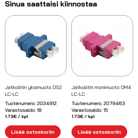
Sinua saattaisi kiinnostaa
Jatkoliitin yksimuoto OS2
Jatkoliitin monimuoto OM4
LC-LC
LC-LC
Tuotenumero:
2034912
Tuotenumero:
2079463
Varastosaldo:
18
Varastosaldo:
15
1.73
€
/ kpl
1.73
€
/ kpl
Lisää ostoskoriin
Lisää ostoskoriin