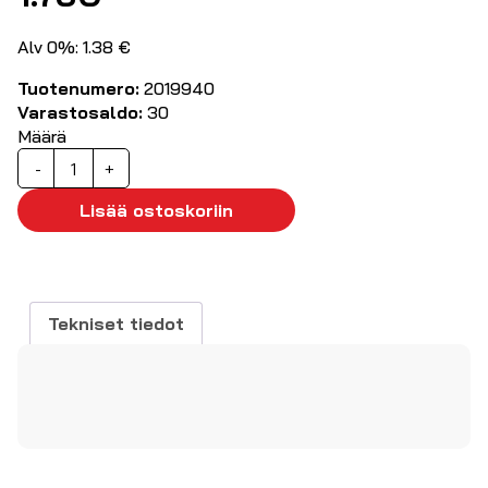
Alv 0%: 1.38 €
Tuotenumero:
2019940
Varastosaldo:
30
Määrä
Jatkoliitin
-
+
monimuoto
OM2
Lisää ostoskoriin
LC-
LC
määrä
Tekniset tiedot