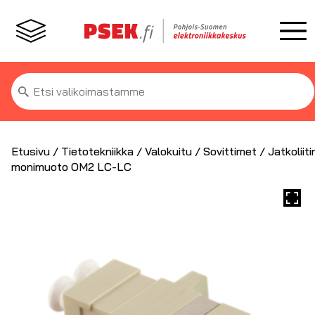
Etsi:
Etusivu
/
Tietotekniikka
/
Valokuitu
/
Sovittimet
/ Jatkoliiti
monimuoto OM2 LC-LC