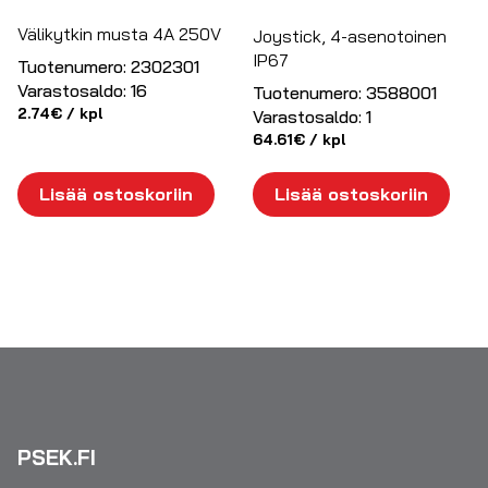
Välikytkin musta 4A 250V
Joystick, 4-asenotoinen
IP67
Tuotenumero:
2302301
Varastosaldo:
16
Tuotenumero:
3588001
2.74
€
/ kpl
Varastosaldo:
1
64.61
€
/ kpl
Lisää ostoskoriin
Lisää ostoskoriin
PSEK.FI