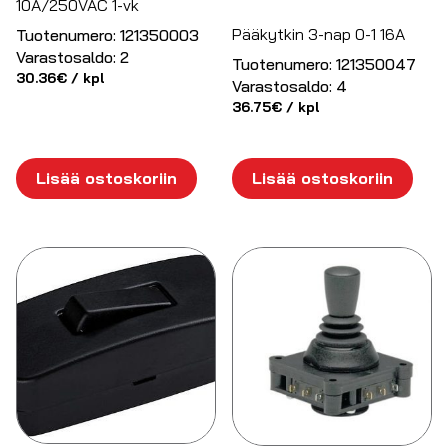
10A/250VAC 1-vk
Pääkytkin 3-nap 0-1 16A
Tuotenumero:
121350003
Varastosaldo:
2
Tuotenumero:
121350047
30.36
€
/ kpl
Varastosaldo:
4
36.75
€
/ kpl
Lisää ostoskoriin
Lisää ostoskoriin