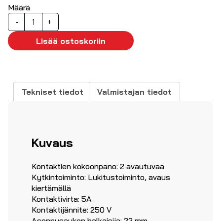
Määrä
Hätäseiskytkin
-
+
2-
av,
Lisää ostoskoriin
valaistuksella
määrä
Tekniset tiedot
Valmistajan tiedot
Kuvaus
Kontaktien kokoonpano: 2 avautuvaa
Kytkintoiminto: Lukitustoiminto, avaus
kiertämällä
Kontaktivirta: 5A
Kontaktijännite: 250 V
Asennusaukon halkaisija: 22 mm