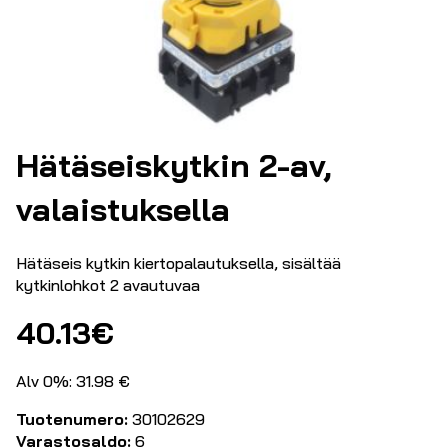
Hätäseiskytkin 2-av,
valaistuksella
Hätäseis kytkin kiertopalautuksella, sisältää
kytkinlohkot 2 avautuvaa
40.13
€
Alv 0%: 31.98 €
Tuotenumero:
30102629
Varastosaldo:
6