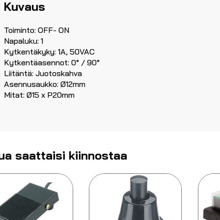
Kuvaus
Toiminto: OFF- ON
Napaluku: 1
Kytkentäkyky: 1A, 50VAC
Kytkentäasennot: 0° / 90°
Liitäntä: Juotoskahva
Asennusaukko: Ø12mm
Mitat: Ø15 x P20mm
ua saattaisi kiinnostaa