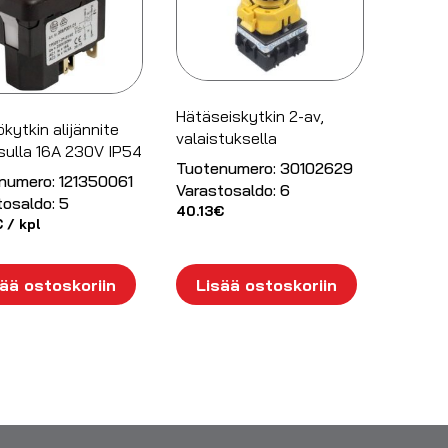
Hätäseiskytkin 2-av,
kytkin alijännite
valaistuksella
sulla 16A 230V IP54
Tuotenumero:
30102629
numero:
121350061
Varastosaldo:
6
tosaldo:
5
40.13
€
€
/ kpl
ää ostoskoriin
Lisää ostoskoriin