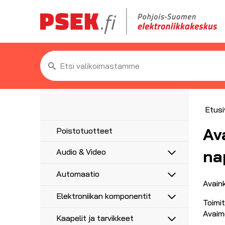
Etsi:
Etusi
Av
Poistotuotteet
na
Audio & Video
Antennit
Automaatio
5G/4G/3G/GPS
Antennitarvikkeet
Avain
Anturit
UHF, VHF, FM
Elektroniikan komponentit
Asennustarvikkeet
Anturikaapelit ja -liittimet
Adapterit
Toimi
Haaroittimet, jakajat
Etäohjaus ja ajastus
Moottorikondensaattorit
Avaim
Audioadapterit
AV-Liittimet
Kaapelit ja tarvikkeet
Koaksiaalikaapelit liittimillä
Hälytysvalot ja -äänet