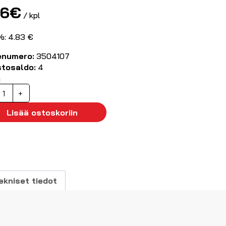
06
€
/ kpl
%: 4.83 €
enumero:
3504107
stosaldo:
4
ä
vainkytkin
+
ff-
n
Lisää ostoskoriin
apainen
äärä
ekniset tiedot