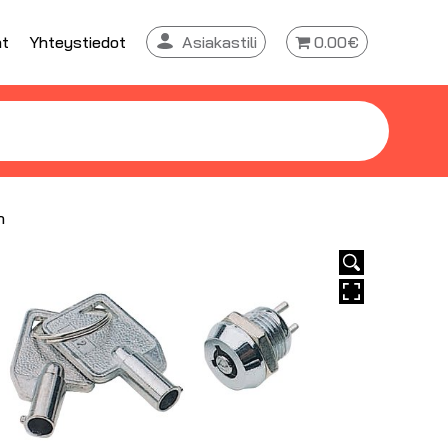
at
Yhteystiedot
Asiakastili
0.00€
n