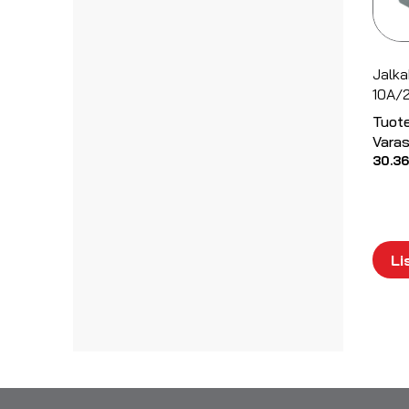
Jalka
10A/
Tuot
Varas
30.36
Li