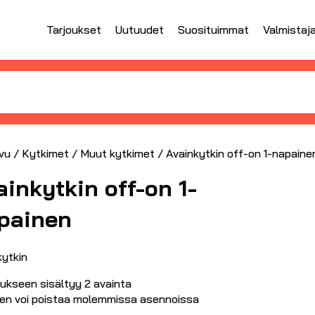
Tarjoukset
Uutuudet
Suosituimmat
Valmistaj
vu
/
Kytkimet
/
Muut kytkimet
/ Avainkytkin off-on 1-napaine
ainkytkin off-on 1-
painen
kytkin
tukseen sisältyy 2 avainta
en voi poistaa molemmissa asennoissa