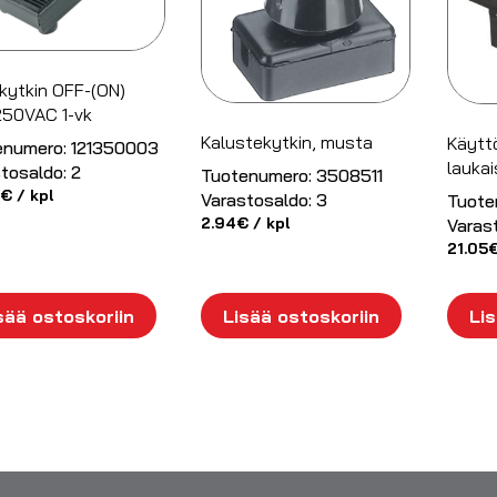
kytkin OFF-(ON)
250VAC 1-vk
Kalustekytkin, musta
Käyttö
enumero:
121350003
laukai
tosaldo:
2
Tuotenumero:
3508511
€
/ kpl
Varastosaldo:
3
Tuote
2.94
€
/ kpl
Varas
21.05
sää ostoskoriin
Lisää ostoskoriin
Lis