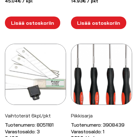
45.04
€
/ kpl
14.93
€
/ pkt
Lisää ostoskoriin
Lisää ostoskoriin
Vaihtoterät 6kpl/pkt
Piikkisarja
Tuotenumero:
8051181
Tuotenumero:
3908439
Varastosaldo:
3
Varastosaldo:
1