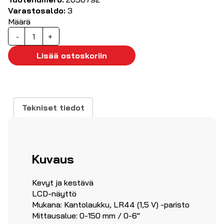
Varastosaldo:
3
Määrä
Digitaalinen
-
+
työntömitta
määrä
Lisää ostoskoriin
Tekniset tiedot
Kuvaus
Kevyt ja kestävä
LCD-näyttö
Mukana: Kantolaukku, LR44 (1,5 V) -paristo
Mittausalue: 0-150 mm / 0-6"