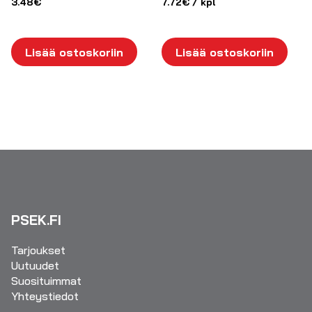
3.48
€
7.72
€
/ kpl
Lisää ostoskoriin
Lisää ostoskoriin
PSEK.FI
Tarjoukset
Uutuudet
Suosituimmat
Yhteystiedot