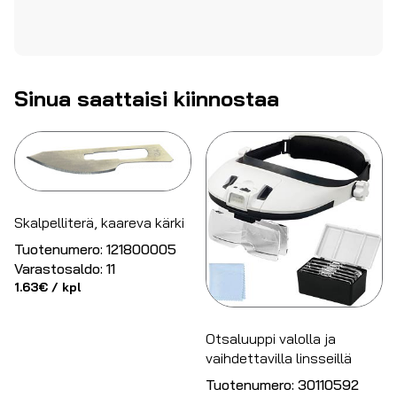
Sinua saattaisi kiinnostaa
Skalpelliterä, kaareva kärki
Tuotenumero:
121800005
Varastosaldo:
11
1.63
€
/ kpl
Otsaluuppi valolla ja
vaihdettavilla linsseillä
Tuotenumero:
30110592