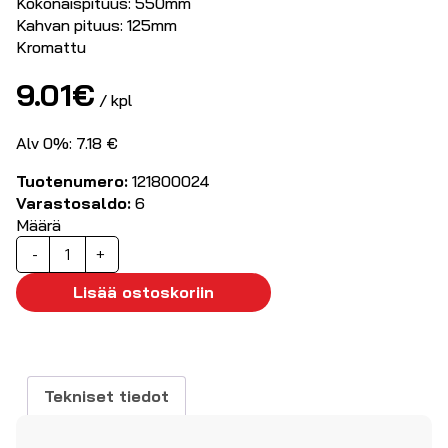
Kokonaispituus: 550mm
Kahvan pituus: 125mm
Kromattu
9.01
€
/ kpl
Alv 0%: 7.18 €
Tuotenumero:
121800024
Varastosaldo:
6
Määrä
Teleskooppimagneetti,
-
+
550mm
määrä
Lisää ostoskoriin
Tekniset tiedot