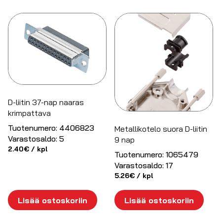
D-liitin 37-nap naaras
krimpattava
Tuotenumero:
4406823
Metallikotelo suora D-liitin
Varastosaldo:
5
9 nap
2.40
€
/ kpl
Tuotenumero:
1065479
Varastosaldo:
17
5.26
€
/ kpl
Lisää ostoskoriin
Lisää ostoskoriin