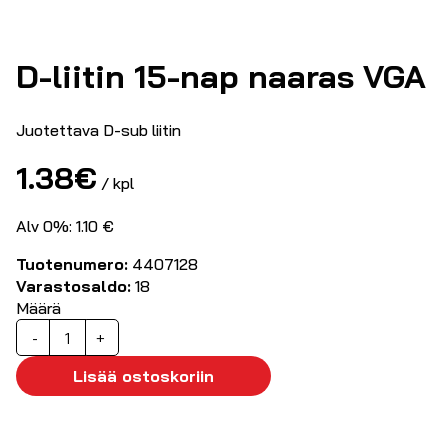
D-liitin 15-nap naaras VGA
Juotettava D-sub liitin
1.38
€
/ kpl
Alv 0%: 1.10 €
Tuotenumero:
4407128
Varastosaldo:
18
Määrä
D-
-
+
liitin
15-
Lisää ostoskoriin
nap
naaras
VGA