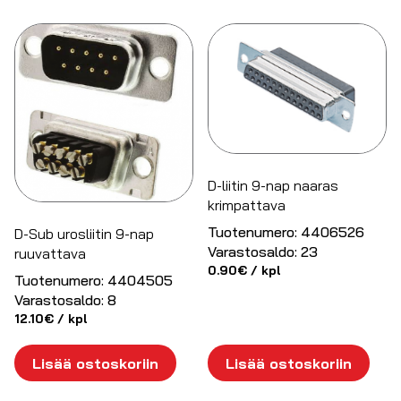
D-liitin 9-nap naaras
krimpattava
Tuotenumero:
4406526
D-Sub urosliitin 9-nap
Varastosaldo:
23
ruuvattava
0.90
€
/ kpl
Tuotenumero:
4404505
Varastosaldo:
8
12.10
€
/ kpl
Lisää ostoskoriin
Lisää ostoskoriin