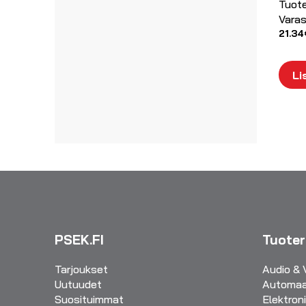
Tuot
Varas
21.34
Li
PSEK.FI
Tuote
Tarjoukset
Audio & 
Uutuudet
Automaa
Suosituimmat
Elektron