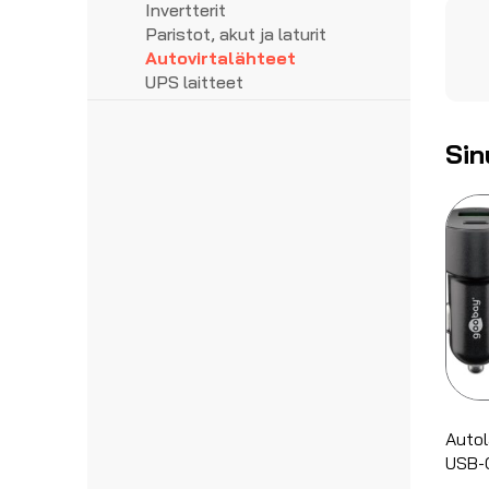
Phoenix Contact riviliittimet
Tarratulostus
Valonheittimet
Invertterit
Weidmuller riviliittimet
Teipit
Merkkivalot
Paristot, akut ja laturit
Taskulamput/otsalamput
Autovirtalähteet
UPS laitteet
Sin
Autol
USB-C