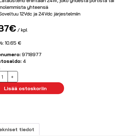
Latausteho enintään 24W, joko yhdestä portista tai
molemmista yhteensä
Soveltuu 12Vdc ja 24Vdc järjestelmiin
.37
€
/ kpl
%: 10.65 €
enumero:
9718977
stosaldo:
4
ä
utolaturi
+
SB-
Lisää ostoskoriin
ax
4W
äärä
ekniset tiedot