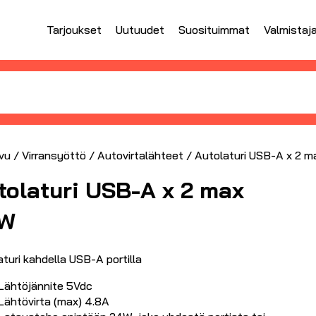
Tarjoukset
Uutuudet
Suosituimmat
Valmistaj
vu
/
Virransyöttö
/
Autovirtalähteet
/ Autolaturi USB-A x 2 
tolaturi USB-A x 2 max
W
turi kahdella USB-A portilla
Lähtöjännite 5Vdc
Lähtövirta (max) 4.8A