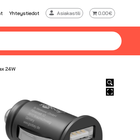
at
Yhteystiedot
Asiakastili
0.00€
max 24W