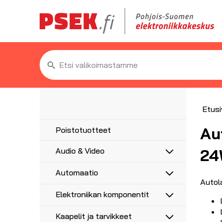
Etsi:
Etusi
Au
Poistotuotteet
24
Audio & Video
Antennit
Automaatio
5G/4G/3G/GPS
Antennitarvikkeet
Autola
Anturit
UHF, VHF, FM
Elektroniikan komponentit
Asennustarvikkeet
Anturikaapelit ja -liittimet
Adapterit
Haaroittimet, jakajat
Etäohjaus ja ajastus
Moottorikondensaattorit
Audioadapterit
AV-Liittimet
Kaapelit ja tarvikkeet
Koaksiaalikaapelit liittimillä
Hälytysvalot ja -äänet