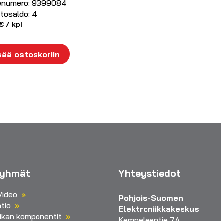
enumero:
9399084
tosaldo:
4
€
/ kpl
sää ostoskoriin
ryhmät
Yhteystiedot
Video
Pohjois-Suomen
tio
Elektroniikkakeskus
iikan komponentit
Kempeleentie 7A