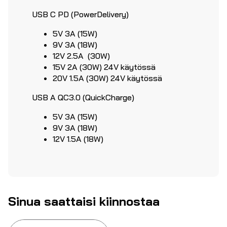
USB C PD (PowerDelivery)
5V 3A (15W)
9V 3A (18W)
12V 2.5A (30W)
15V 2A (30W) 24V käytössä
20V 1.5A (30W) 24V käytössä
USB A QC3.0 (QuickCharge)
5V 3A (15W)
9V 3A (18W)
12V 1.5A (18W)
Sinua saattaisi kiinnostaa