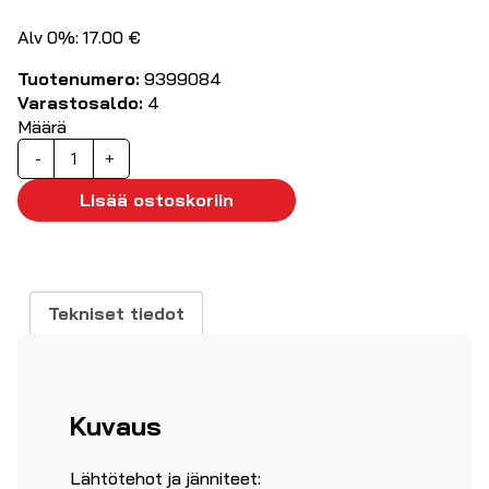
Alv 0%: 17.00 €
Tuotenumero:
9399084
Varastosaldo:
4
Määrä
Autolaturi
-
+
USB-
A
Lisää ostoskoriin
sekä
USB-
C,
2
Tekniset tiedot
x
3A
määrä
Kuvaus
Lähtötehot ja jänniteet: