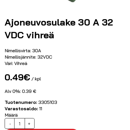
Ajoneuvosulake 30 A 32
VDC vihreä
Nimellisvirta: 30A
Nimellisjännite: 32VDC
Väri: Vihreä
0.49
€
/ kpl
Alv 0%: 0.39 €
Tuotenumero:
3305103
Varastosaldo:
11
Määrä
Ajoneuvosulake
-
+
30