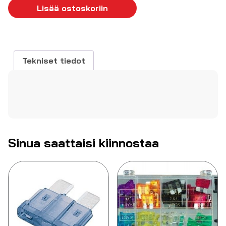
A
Lisää ostoskoriin
32
VDC
vihreä
määrä
Tekniset tiedot
Sinua saattaisi kiinnostaa