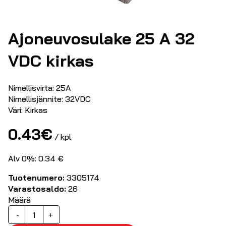
Ajoneuvosulake 25 A 32
VDC kirkas
Nimellisvirta: 25A
Nimellisjännite: 32VDC
Väri: Kirkas
0.43
€
/ kpl
Alv 0%: 0.34 €
Tuotenumero:
3305174
Varastosaldo:
26
Määrä
Ajoneuvosulake
-
+
25