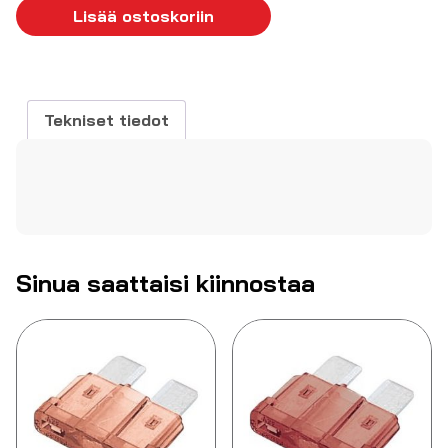
A
Lisää ostoskoriin
32
VDC
kirkas
määrä
Tekniset tiedot
Sinua saattaisi kiinnostaa