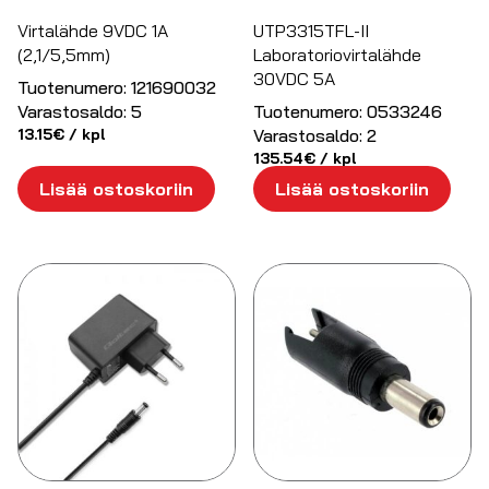
Virtalähde 9VDC 1A
UTP3315TFL-II
(2,1/5,5mm)
Laboratoriovirtalähde
30VDC 5A
Tuotenumero:
121690032
Varastosaldo:
5
Tuotenumero:
0533246
13.15
€
/ kpl
Varastosaldo:
2
135.54
€
/ kpl
Lisää ostoskoriin
Lisää ostoskoriin