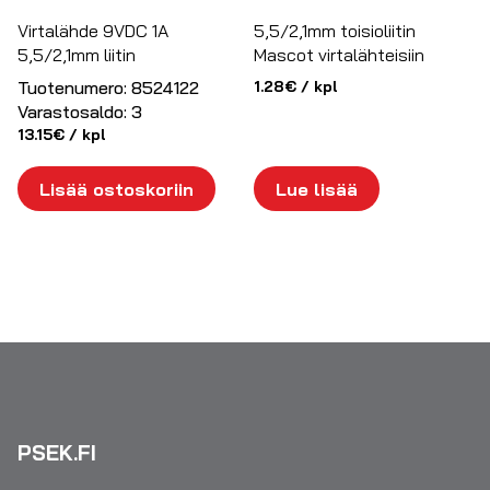
Virtalähde 9VDC 1A
5,5/2,1mm toisioliitin
5,5/2,1mm liitin
Mascot virtalähteisiin
Tuotenumero:
8524122
1.28
€
/ kpl
Varastosaldo:
3
13.15
€
/ kpl
Lisää ostoskoriin
Lue lisää
PSEK.FI