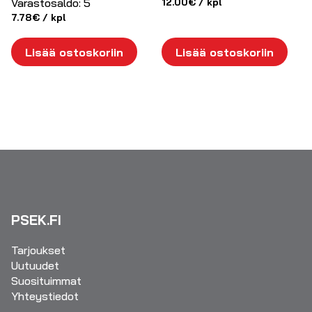
Varastosaldo:
5
12.00
€
/ kpl
7.78
€
/ kpl
Lisää ostoskoriin
Lisää ostoskoriin
PSEK.FI
Tarjoukset
Uutuudet
Suosituimmat
Yhteystiedot