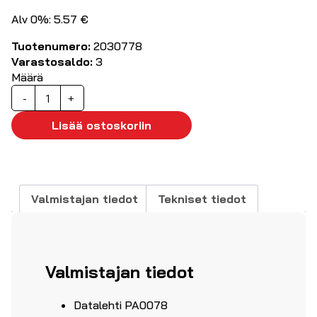
Alv 0%: 5.57 €
Tuotenumero:
2030778
Varastosaldo:
3
Määrä
Ylijännitesuoja
-
+
pistorasiaan
16A/3680W
Lisää ostoskoriin
määrä
Valmistajan tiedot
Tekniset tiedot
Valmistajan tiedot
Datalehti PA0078