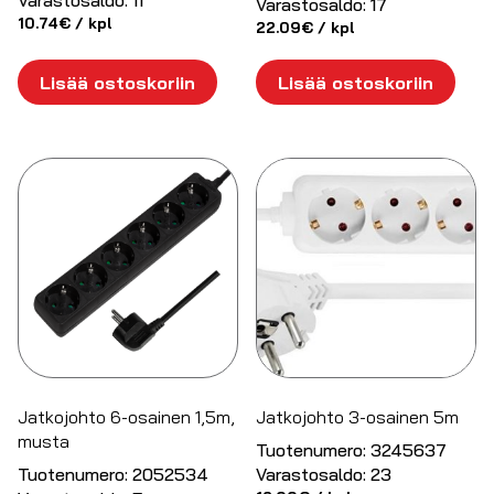
Varastosaldo:
11
Varastosaldo:
17
10.74
€
/ kpl
22.09
€
/ kpl
Lisää ostoskoriin
Lisää ostoskoriin
Jatkojohto 6-osainen 1,5m,
Jatkojohto 3-osainen 5m
musta
Tuotenumero:
3245637
Tuotenumero:
2052534
Varastosaldo:
23