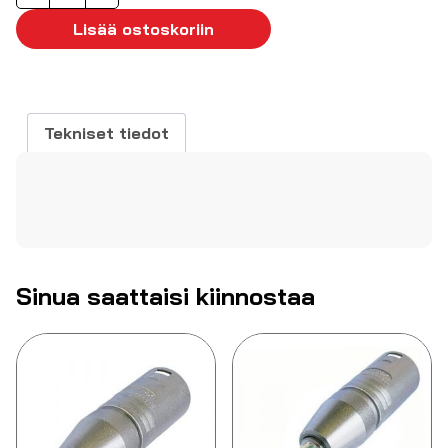
uros
-
Lisää ostoskoriin
6.35mm
mono
uros
määrä
Tekniset tiedot
Sinua saattaisi kiinnostaa