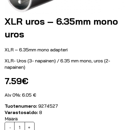
XLR uros – 6.35mm mono
uros
XLR – 6.35mm mono adapteri
XLR- Uros (3- napainen) / 6.35 mm mono, uros (2-
napainen)
7.59
€
Alv 0%: 6.05 €
Tuotenumero:
9274527
Varastosaldo:
8
Määrä
XLR
-
+