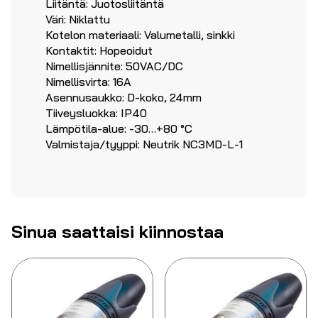
Liitäntä: Juotosliitäntä
Väri: Niklattu
Kotelon materiaali: Valumetalli, sinkki
Kontaktit: Hopeoidut
Nimellisjännite: 50VAC/DC
Nimellisvirta: 16A
Asennusaukko: D-koko, 24mm
Tiiveysluokka: IP40
Lämpötila-alue: -30…+80 °C
Valmistaja/tyyppi: Neutrik NC3MD-L-1
Sinua saattaisi kiinnostaa