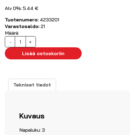
Alv 0%: 5.44 €
Tuotenumero:
4233201
Varastosaldo:
21
Määrä
XLR
-
+
runkoliitin,
uros,
Lisää ostoskoriin
3-
nap
määrä
Tekniset tiedot
Kuvaus
Napaluku: 3