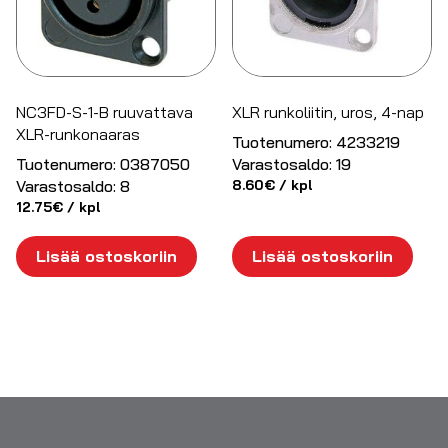
NC3FD-S-1-B ruuvattava
XLR runkoliitin, uros, 4-nap
XLR-runkonaaras
Tuotenumero:
4233219
Tuotenumero:
0387050
Varastosaldo:
19
Varastosaldo:
8
8.60
€
/ kpl
12.75
€
/ kpl
Lisää ostoskoriin
Lisää ostoskoriin