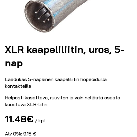
XLR kaapeliliitin, uros, 5-
nap
Laadukas 5-napainen kaapeliliitin hopeoiduilla
kontakteilla
Helposti kasattava, ruuviton ja vain neljästä osasta
koostuva XLR-liitin
11.48
€
/ kpl
Alv 0%: 9.15 €