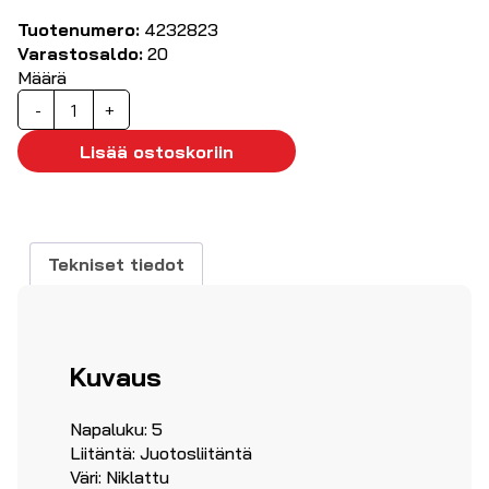
Tuotenumero:
4232823
Varastosaldo:
20
Määrä
XLR
-
+
kaapeliliitin,
uros,
Lisää ostoskoriin
5-
nap
määrä
Tekniset tiedot
Kuvaus
Napaluku: 5
Liitäntä: Juotosliitäntä
Väri: Niklattu