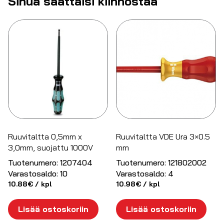
Sinua saattaisi kiinnostaa
Ruuvitaltta 0,5mm x
Ruuvitaltta VDE Ura 3×0.5
3,0mm, suojattu 1000V
mm
Tuotenumero:
1207404
Tuotenumero:
121802002
Varastosaldo:
10
Varastosaldo:
4
10.88
€
/ kpl
10.98
€
/ kpl
Lisää ostoskoriin
Lisää ostoskoriin