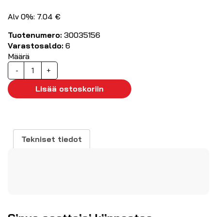
Alv 0%: 7.04 €
Tuotenumero:
30035156
Varastosaldo:
6
Määrä
Wera
-
+
uraruuvitaltta
2.0mmx40mm
Lisää ostoskoriin
määrä
Tekniset tiedot