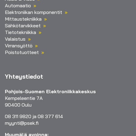
Automaatio
Elektroniikan komponentit
Mittaustekniikka
Sähkötarvikkeet
Tietotekniikka
Valaistus
Virransyöttö
Poistotuotteet
Yhteystiedot
Pohjois-Suomen Elektroniikkakeskus
Kempeleentie 7A
90400 Oulu
08 311 9820 ja 08 377 614
myynti@psek.fi
Myymälä avoinna: