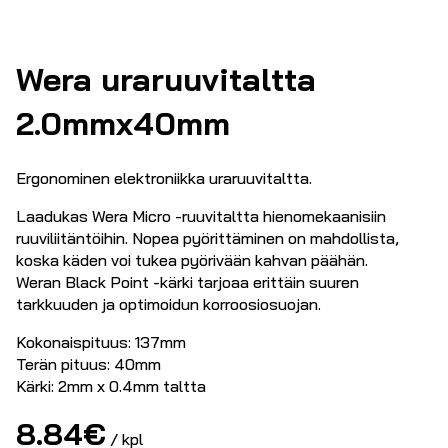
Wera uraruuvitaltta
2.0mmx40mm
Ergonominen elektroniikka uraruuvitaltta.
Laadukas Wera Micro -ruuvitaltta hienomekaanisiin
ruuviliitäntöihin. Nopea pyörittäminen on mahdollista,
koska käden voi tukea pyörivään kahvan päähän.
Weran Black Point -kärki tarjoaa erittäin suuren
tarkkuuden ja optimoidun korroosiosuojan.
Kokonaispituus: 137mm
Terän pituus: 40mm
Kärki: 2mm x 0.4mm taltta
8.84
€
/ kpl