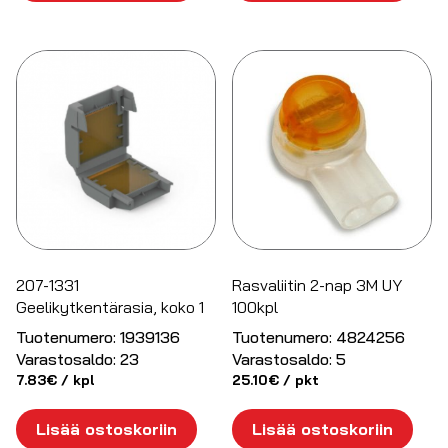
207-1331
Rasvaliitin 2-nap 3M UY
Geelikytkentärasia, koko 1
100kpl
Tuotenumero:
1939136
Tuotenumero:
4824256
Varastosaldo:
23
Varastosaldo:
5
7.83
€
/ kpl
25.10
€
/ pkt
Lisää ostoskoriin
Lisää ostoskoriin