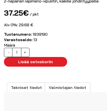
2-napainen läpimeno-vipuliitin, kaikille johdintyypeille.
37.25
€
/ pkt
Alv 0%: 29.68 €
Tuotenumero:
1939190
Varastosaldo:
13
Määrä
Vipujatkoliitin
-
+
Wago
221-
Lisää ostoskoriin
2411
60kpl
määrä
Tekniset tiedot
Valmistajan tiedot