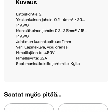
Kuvaus
Liitoskohtia: 2
Yksilankainen johdin: 0.2…4mm² / 20…
14AWG
Monisäikeinen johdin: 0.2…2.5mm² / 18…
14AWG
Johtimen kuorintapituus: 11mm
Väri: Läpinäkyvä, vipu oranssi
Nimellisjännite: 450V
Nimellisvirta: 32A
Sopii monisäikeisille johtimille: Kyllä
Saatat myös pitää...