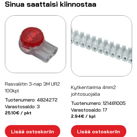
Sinua saattaisi kiinnostaa
Rasvaliitin 3-nap 3M UR2
Kytkentärima 4mm2
100kpl
johtosuojalla
Tuotenumero:
4824272
Tuotenumero:
121481005
Varastosaldo:
3
Varastosaldo:
17
25.10
€
/ pkt
2.94
€
/ kpl
Lisää ostoskoriin
Lisää ostoskoriin