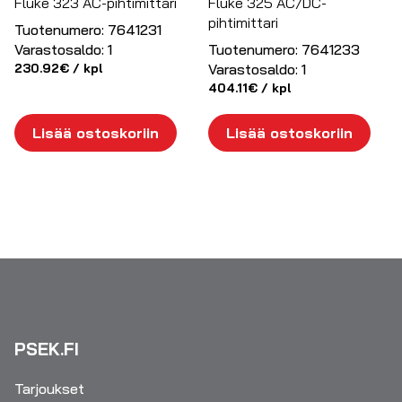
Fluke 323 AC-pihtimittari
Fluke 325 AC/DC-
pihtimittari
Tuotenumero:
7641231
Varastosaldo:
1
Tuotenumero:
7641233
230.92
€
/ kpl
Varastosaldo:
1
404.11
€
/ kpl
Lisää ostoskoriin
Lisää ostoskoriin
PSEK.FI
Tarjoukset