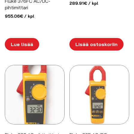
Fluke 376FC AC/DC-
289.91
€
/ kpl
pihtimittari
955.06
€
/ kpl
Lue lisää
Lisää ostoskoriin