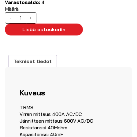
Varastosaldo:
4
Määrä
Virtapihti
-
+
400
AC/DC
Lisää ostoskoriin
True
RMS,
UT213C
määrä
Tekniset tiedot
Kuvaus
TRMS
Virran mittaus 400A AC/DC
Jännitteen mittaus 600V AC/DC
Resistanssi 40Mohm
Kapasitanssi 40mF