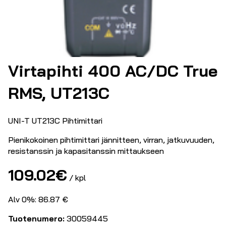
Virtapihti 400 AC/DC True
RMS, UT213C
UNI-T UT213C Pihtimittari
Pienikokoinen pihtimittari jännitteen, virran, jatkuvuuden,
resistanssin ja kapasitanssin mittaukseen
109.02
€
/ kpl
Alv 0%: 86.87 €
Tuotenumero:
30059445