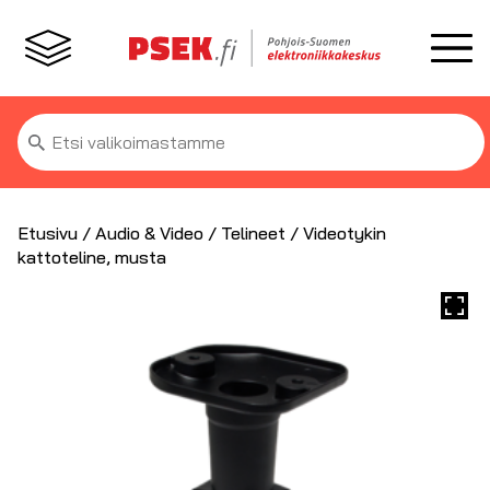
Etsi:
Etusivu
/
Audio & Video
/
Telineet
/ Videotykin
kattoteline, musta