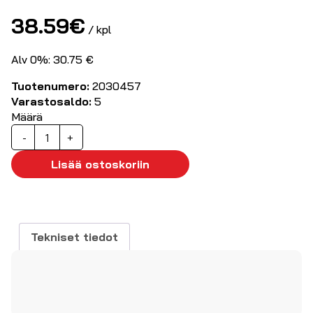
38.59
€
/ kpl
Alv 0%: 30.75 €
Tuotenumero:
2030457
Varastosaldo:
5
Määrä
Videotykin
-
+
kattoteline,
musta
Lisää ostoskoriin
määrä
Tekniset tiedot