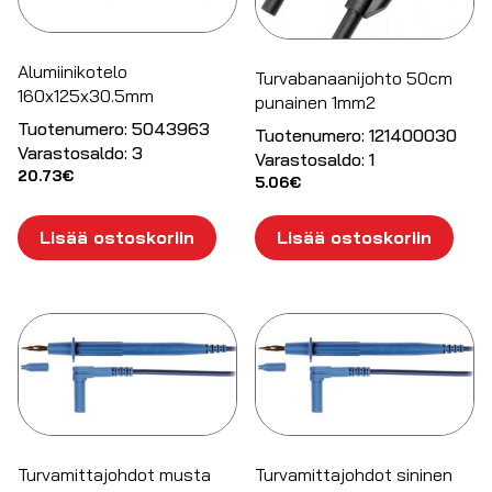
Alumiinikotelo
Turvabanaanijohto 50cm
160x125x30.5mm
punainen 1mm2
Tuotenumero:
5043963
Tuotenumero:
121400030
Varastosaldo:
3
Varastosaldo:
1
20.73
€
5.06
€
Lisää ostoskoriin
Lisää ostoskoriin
Turvamittajohdot musta
Turvamittajohdot sininen