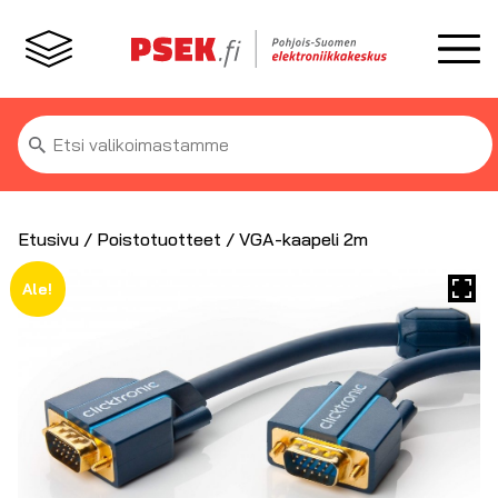
Etsi:
Etusivu
/
Poistotuotteet
/ VGA-kaapeli 2m
Ale!