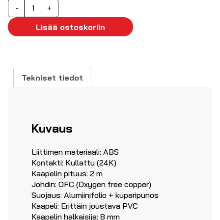
VGA-
-
+
kaapeli
2m
Lisää ostoskoriin
määrä
Tekniset tiedot
Kuvaus
Liittimen materiaali: ABS
Kontakti: Kullattu (24K)
Kaapelin pituus: 2 m
Johdin: OFC (Oxygen free copper)
Suojaus: Alumiinifolio + kuparipunos
Kaapeli: Erittäin joustava PVC
Kaapelin halkaisija: 8 mm