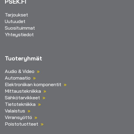
PSEK.FI
Tarjoukset
Uutuudet
Suosituimmat
Yhteystiedot
Tuoteryhmät
Audio & Video
Automaatio
Elektroniikan komponentit
Mittaustekniikka
Sähkötarvikkeet
Tietotekniikka
Valaistus
Virransyöttö
Poistotuotteet