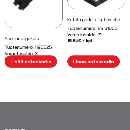
Kotelo yhdelle kytkimelle
Tuotenumero:
ES 31000
Varastosaldo:
21
Asennustyökalu
15.54
€
/ kpl
Tuotenumero:
1195525
Varastosaldo:
3
6.58
€
/ kpl
Lisää ostoskoriin
Lisää ostoskoriin