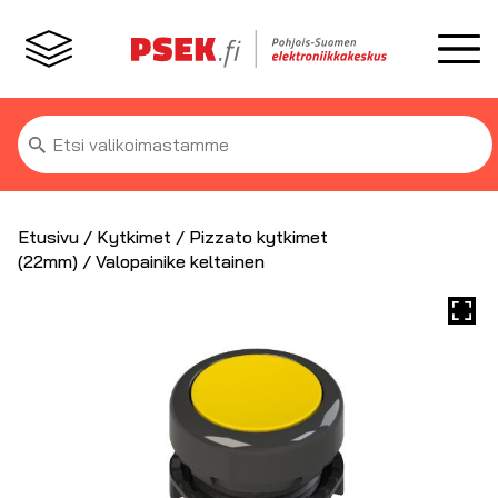
Etsi:
Etusivu
/
Kytkimet
/
Pizzato kytkimet
(22mm)
/ Valopainike keltainen