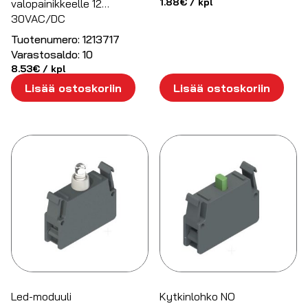
1.88
€
/ kpl
valopainikkeelle 12…
30VAC/DC
Tuotenumero:
1213717
Varastosaldo:
10
8.53
€
/ kpl
Lisää ostoskoriin
Lisää ostoskoriin
Led-moduuli
Kytkinlohko NO