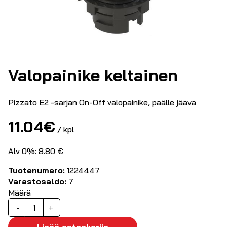
Valopainike keltainen
Pizzato E2 -sarjan On-Off valopainike, päälle jäävä
11.04
€
/ kpl
Alv 0%: 8.80 €
Tuotenumero:
1224447
Varastosaldo:
7
Määrä
Valopainike
-
+
keltainen
määrä
Lisää ostoskoriin