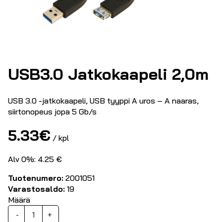
USB3.0 Jatkokaapeli 2,0m
USB 3.0 -jatkokaapeli, USB tyyppi A uros – A naaras,
siirtonopeus jopa 5 Gb/s
5.33
€
/ kpl
Alv 0%: 4.25 €
Tuotenumero:
2001051
Varastosaldo:
19
Määrä
USB3.0
-
+
Jatkokaapeli