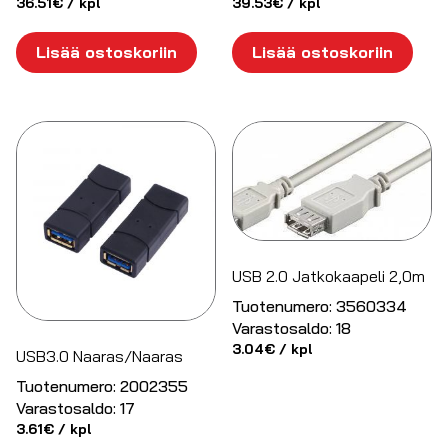
36.51
€
/ kpl
39.53
€
/ kpl
Lisää ostoskoriin
Lisää ostoskoriin
USB 2.0 Jatkokaapeli 2,0m
Tuotenumero:
3560334
Varastosaldo:
18
3.04
€
/ kpl
USB3.0 Naaras/Naaras
Tuotenumero:
2002355
Varastosaldo:
17
3.61
€
/ kpl