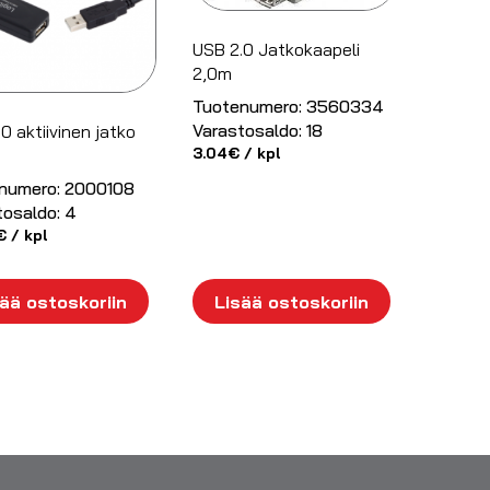
USB 2.0 Jatkokaapeli
2,0m
Tuotenumero:
3560334
Varastosaldo:
18
0 aktiivinen jatko
3.04
€
/ kpl
numero:
2000108
tosaldo:
4
€
/ kpl
ää ostoskoriin
Lisää ostoskoriin