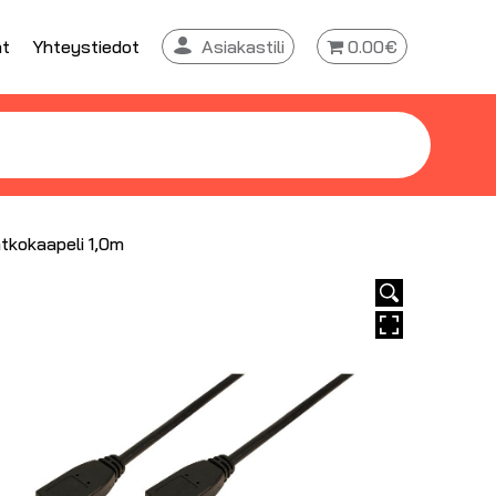
at
Yhteystiedot
Asiakastili
0.00€
tkokaapeli 1,0m