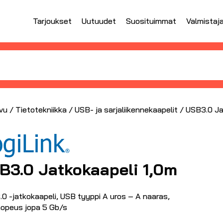
Tarjoukset
Uutuudet
Suosituimmat
Valmistaj
vu
/
Tietotekniikka
/
USB- ja sarjaliikennekaapelit
/ USB3.0 Ja
B3.0 Jatkokaapeli 1,0m
.0 -jatkokaapeli, USB tyyppi A uros – A naaras,
onopeus jopa 5 Gb/s