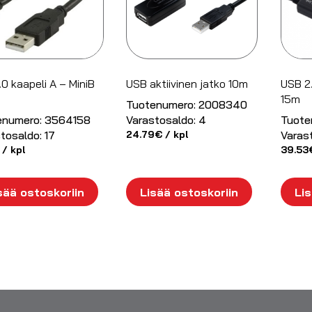
0 kaapeli A – MiniB
USB aktiivinen jatko 10m
USB 2.
15m
Tuotenumero:
2008340
enumero:
3564158
Varastosaldo:
4
Tuote
tosaldo:
17
24.79
€
/ kpl
Varas
/ kpl
39.53
sää ostoskoriin
Lisää ostoskoriin
Lis