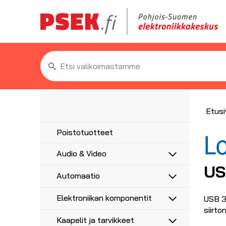
Etsi:
Etusi
Poistotuotteet
Audio & Video
US
Antennit
Automaatio
5G/4G/3G/GPS
Antennitarvikkeet
Anturit
UHF, VHF, FM
Elektroniikan komponentit
USB 3
Asennustarvikkeet
Anturikaapelit ja -liittimet
Adapterit
siirt
Haaroittimet, jakajat
Etäohjaus ja ajastus
Moottorikondensaattorit
Audioadapterit
AV-Liittimet
Kaapelit ja tarvikkeet
Koaksiaalikaapelit liittimillä
Hälytysvalot ja -äänet