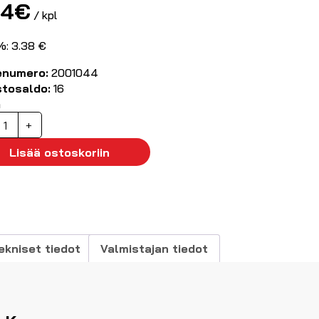
24
€
/ kpl
%: 3.38 €
enumero:
2001044
stosaldo:
16
ä
SB3.0
+
atkokaapeli
,0m
Lisää ostoskoriin
äärä
ekniset tiedot
Valmistajan tiedot