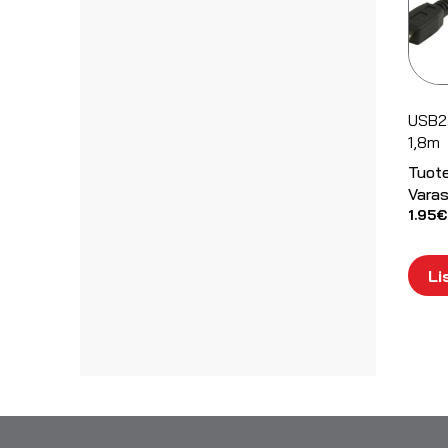
USB2.
1,8m
Tuot
Varas
1.95
€
Li