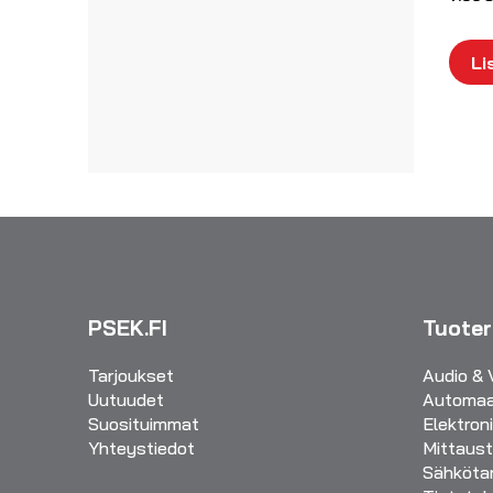
Taskulamput/otsalamput
Autovirtalähteet
UPS laitteet
Li
PSEK.FI
Tuote
Tarjoukset
Audio & 
Uutuudet
Automaa
Suosituimmat
Elektron
Yhteystiedot
Mittaust
Sähkötar