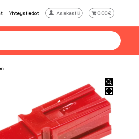
at
Yhteystiedot
Asiakastili
0.00€
en