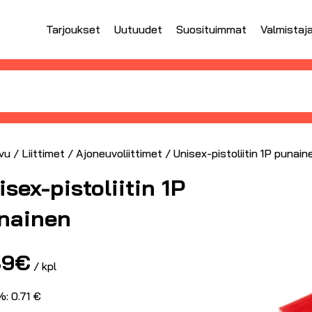
Tarjoukset
Uutuudet
Suosituimmat
Valmistaj
vu
/
Liittimet
/
Ajoneuvoliittimet
/ Unisex-pistoliitin 1P punain
isex-pistoliitin 1P
nainen
89
€
/ kpl
: 0.71 €