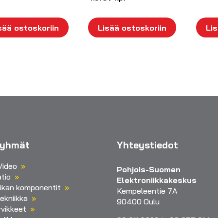
sää ostoskoriin
Lisää ostoskoriin
Lis
ryhmät
Yhteystiedot
Video
Pohjois-Suomen
tio
Elektroniikkakeskus
iikan komponentit
Kempeleentie 7A
ekniikka
90400 Oulu
vikkeet