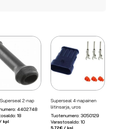
 Superseal 2-nap
Superseal 4-napainen
liitinsarja, uros
numero:
4402748
tosaldo:
18
Tuotenumero:
3050129
/ kpl
Varastosaldo:
10
5.72
€
/ kpl