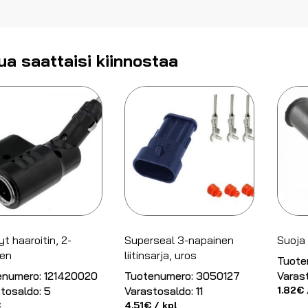
ua saattaisi kiinnostaa
yt haaroitin, 2-
Superseal 3-napainen
Suoja
nen
liitinsarja, uros
Tuote
enumero:
121420020
Tuotenumero:
3050127
Varas
tosaldo:
5
Varastosaldo:
11
1.82
€
€
4.51
€
/ kpl