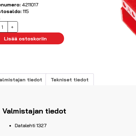
enumero:
4211017
stosaldo:
115
ä
nisex-
+
stoliitin
P
Lisää ostoskoriin
unainen
äärä
almistajan tiedot
Tekniset tiedot
Valmistajan tiedot
Datalehti 1327