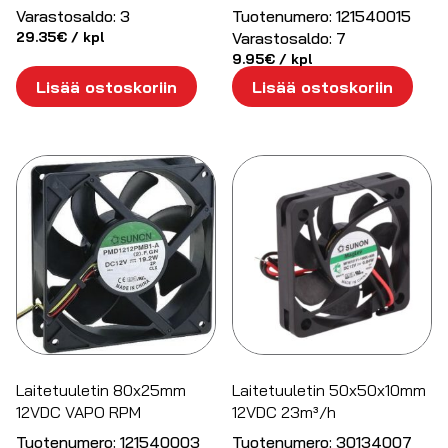
Varastosaldo:
3
Tuotenumero:
121540015
29.35
€
/ kpl
Varastosaldo:
7
9.95
€
/ kpl
Lisää ostoskoriin
Lisää ostoskoriin
Laitetuuletin 80x25mm
Laitetuuletin 50x50x10mm
12VDC VAPO RPM
12VDC 23m³/h
Tuotenumero:
121540003
Tuotenumero:
30134007