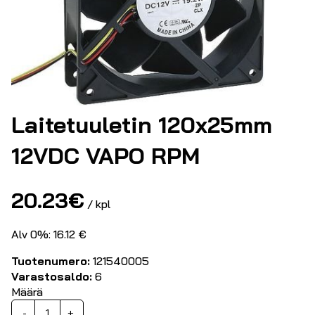
Laitetuuletin 120x25mm
12VDC VAPO RPM
20.23
€
/ kpl
Alv 0%: 16.12 €
Tuotenumero:
121540005
Varastosaldo:
6
Määrä
Laitetuuletin
-
+