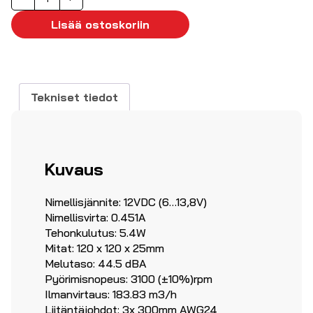
120x25mm
12VDC
Lisää ostoskoriin
VAPO
RPM
määrä
Tekniset tiedot
Kuvaus
Nimellisjännite: 12VDC (6…13,8V)
Nimellisvirta: 0.451A
Tehonkulutus: 5.4W
Mitat: 120 x 120 x 25mm
Melutaso: 44.5 dBA
Pyörimisnopeus: 3100 (±10%)rpm
Ilmanvirtaus: 183.83 m3/h
Liitäntäjohdot: 3x 300mm AWG24