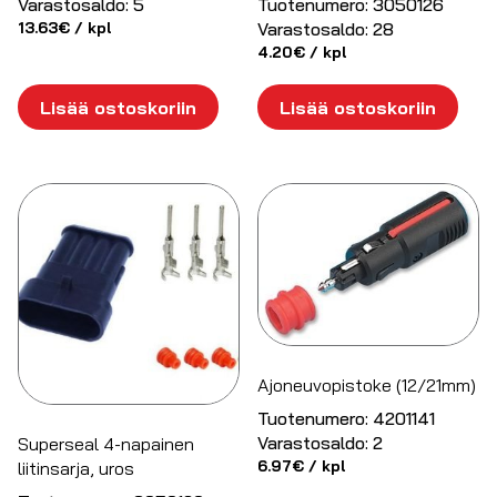
Varastosaldo:
5
Tuotenumero:
3050126
13.63
€
/ kpl
Varastosaldo:
28
4.20
€
/ kpl
Lisää ostoskoriin
Lisää ostoskoriin
Ajoneuvopistoke (12/21mm)
Tuotenumero:
4201141
Varastosaldo:
2
Superseal 4-napainen
6.97
€
/ kpl
liitinsarja, uros