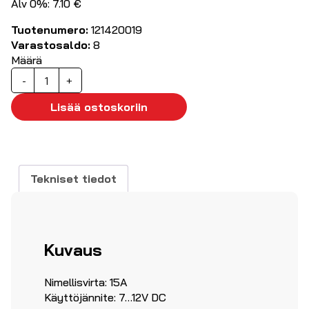
Alv 0%: 7.10 €
Tuotenumero:
121420019
Varastosaldo:
8
Määrä
Tup.syt
-
+
haaroitin,
3-
Lisää ostoskoriin
osainen
määrä
Tekniset tiedot
Kuvaus
Nimellisvirta: 15A
Käyttöjännite: 7…12V DC