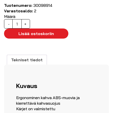
Tuotenumero:
30098914
Varastosaldo:
2
Määrä
Torx
-
+
sarja,
T5...T10
Lisää ostoskoriin
määrä
Tekniset tiedot
Kuvaus
Ergonominen kahva ABS-muovia ja
kierrettävä kahvasuojus
Kärjet on valmistettu