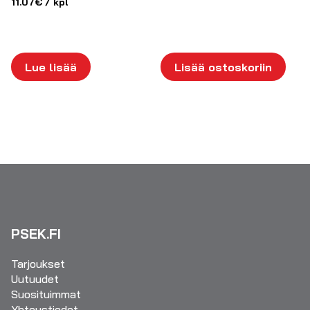
11.07
€
/ kpl
Lue lisää
Lisää ostoskoriin
PSEK.FI
Tarjoukset
Uutuudet
Suosituimmat
Yhteystiedot