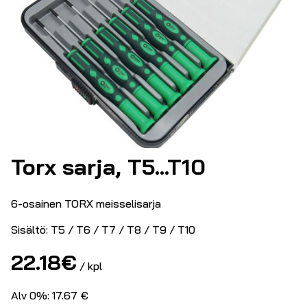
Torx sarja, T5…T10
6-osainen TORX meisselisarja
Sisältö: T5 / T6 / T7 / T8 / T9 / T10
22.18
€
/ kpl
Alv 0%: 17.67 €