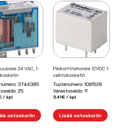
suusrele 24 VAC, 1-
Piirikorttitehorele 12VDC 1-
okosketin
vaihtokosketin
numero:
3744385
Tuotenumero:
1081526
tosaldo:
25
Varastosaldo:
11
€
/ kpl
3.41
€
/ kpl
ää ostoskoriin
Lisää ostoskoriin