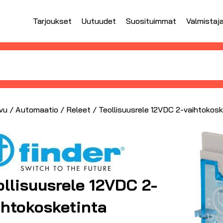
Tarjoukset
Uutuudet
Suosituimmat
Valmistaj
vu
/
Automaatio
/
Releet
/ Teollisuusrele 12VDC 2-vaihtokosk
ollisuusrele 12VDC 2-
ihtokosketinta