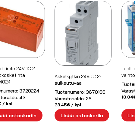
korttirele 24VDC 2-
Teolli
okosketinta
vaiht
Askelkytkin 24VDC 2-
4024
sulkeutuvaa
Tuote
enumero:
3720224
Varas
Tuotenumero:
3670166
tosaldo:
43
10.04
Varastosaldo:
26
€
/ kpl
33.45
€
/ kpl
sää ostoskoriin
Lisää ostoskoriin
Lis