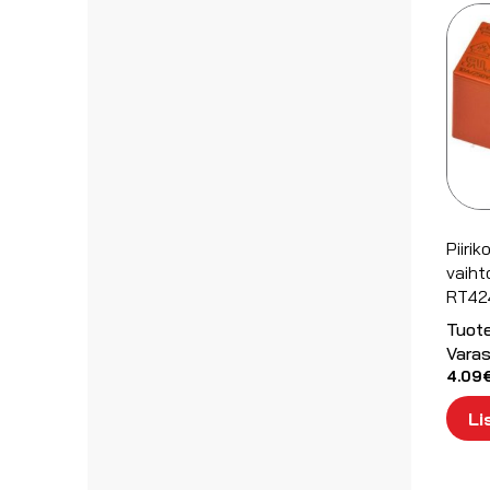
Piiri
vaiht
RT42
Tuot
Varas
4.09
Li