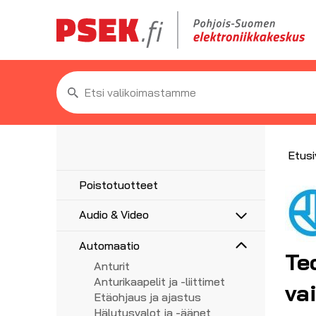
Etsi:
Etusi
Poistotuotteet
Audio & Video
Antennit
Automaatio
Te
5G/4G/3G/GPS
Antennitarvikkeet
Anturit
UHF, VHF, FM
Asennustarvikkeet
Anturikaapelit ja -liittimet
Adapterit
va
Haaroittimet, jakajat
Etäohjaus ja ajastus
Audioadapterit
AV-Liittimet
Koaksiaalikaapelit liittimillä
Hälytysvalot ja -äänet