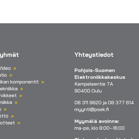
ryhmät
Yhteystiedot
Video
Pohjois-Suomen
tio
Elektroniikkakeskus
iikan komponentit
Kempeleentie 7A
ekniikka
90400 Oulu
vikkeet
niikka
08 311 9820 ja 08 377 614
s
myynti@psek.fi
öttö
Myymälä avoinna:
otteet
ma-pe, klo 8:00–16:00