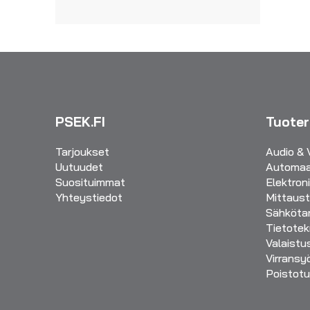
PSEK.FI
Tuote
Tarjoukset
Audio & 
Uutuudet
Automaa
Suosituimmat
Elektron
Yhteystiedot
Mittaust
Sähkötar
Tietotek
Valaistu
Virransy
Poistotu