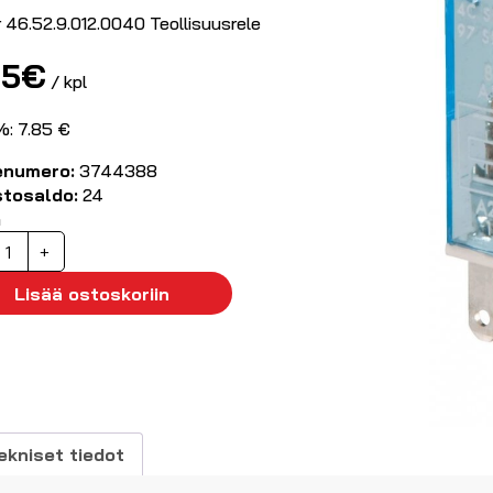
r 46.52.9.012.0040 Teollisuusrele
85
€
/ kpl
%: 7.85 €
enumero:
3744388
stosaldo:
24
ä
eollisuusrele
+
2VDC
-
Lisää ostoskoriin
aihtokosketinta
äärä
ekniset tiedot