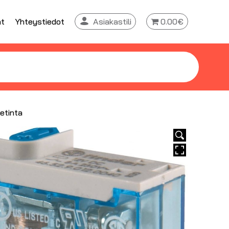
at
Yhteystiedot
Asiakastili
0.00€
etinta