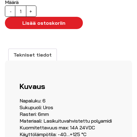
Määrä
Superseal
-
+
6-
napainen
Lisää ostoskoriin
liitinsarja,
uros
määrä
Tekniset tiedot
Kuvaus
Napaluku: 6
Sukupuoli: Uros
Rasteri: 6mm
Materiaali: Lasikuituvahvistettu polyamidi
Kuormitettavuus max: 14A 24VDC
Käyttölämpötila: -40…+125 °C