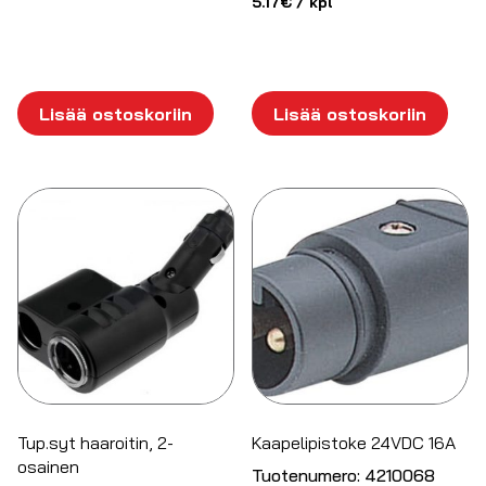
5.17
€
/ kpl
Lisää ostoskoriin
Lisää ostoskoriin
Tup.syt haaroitin, 2-
Kaapelipistoke 24VDC 16A
osainen
Tuotenumero:
4210068