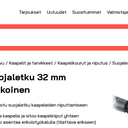
Tarjoukset
Uutuudet
Suosituimmat
Valmistaj
vu
/
Kaapelit ja tarvikkeet
/
Kaapelikourut ja niputus
/ Suojale
ojaletku 32 mm
lkoinen
istu suojaletku kaapeleiden niputtamiseen
 kaapelia ja sitoo kaapeliniput yhteen
 asentaa erikoistyökalulla (tilattava erikseen)