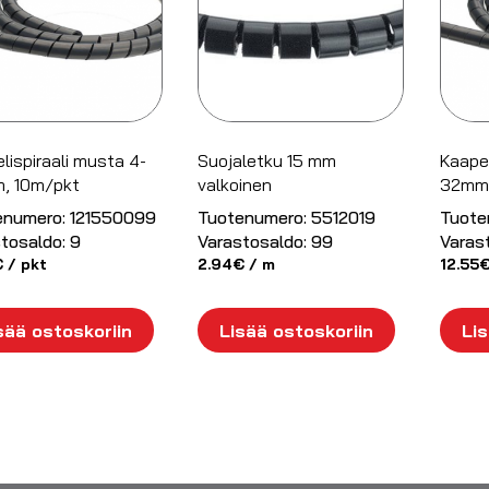
lispiraali musta 4-
Suojaletku 15 mm
Kaapel
, 10m/pkt
valkoinen
32mm,
enumero:
121550099
Tuotenumero:
5512019
Tuote
tosaldo:
9
Varastosaldo:
99
Varas
€
/ pkt
2.94
€
/ m
12.55
sää ostoskoriin
Lisää ostoskoriin
Lis