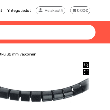
at
Yhteystiedot
Asiakastili
0.00€
tku 32 mm valkoinen