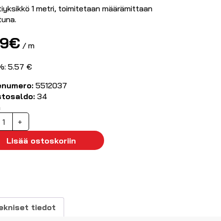
iyksikkö 1 metri, toimitetaan määrämittaan
tuna.
99
€
/ m
%: 5.57 €
enumero:
5512037
stosaldo:
34
ä
uojaletku
+
2
mm
Lisää ostoskoriin
alkoinen
äärä
ekniset tiedot