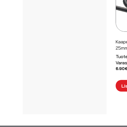
Kaape
25mm
Tuot
Varas
6.90
Li