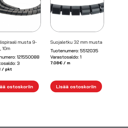
ispiraali musta 9-
Suojaletku 32 mm musta
 10m
Tuotenumero:
5512035
numero:
121550088
Varastosaldo:
1
tosaldo:
3
7.08
€
/ m
€
/ pkt
ää ostoskoriin
Lisää ostoskoriin