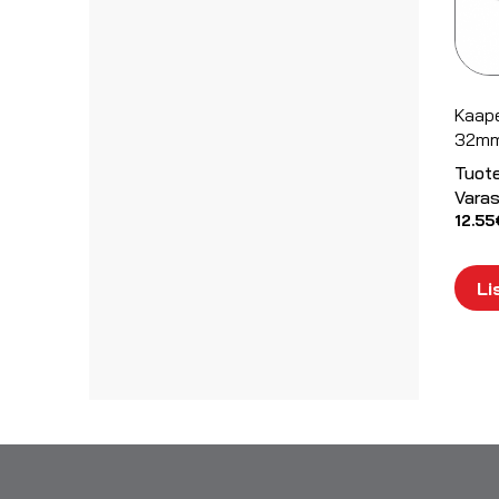
Kaape
32mm
Tuot
Varas
12.55
Li