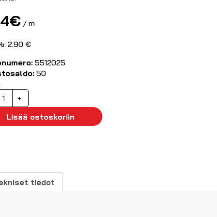
64
€
/ m
%: 2.90 €
enumero:
5512025
stosaldo:
50
ä
uojaletku
+
0
mm
Lisää ostoskoriin
usta
äärä
ekniset tiedot