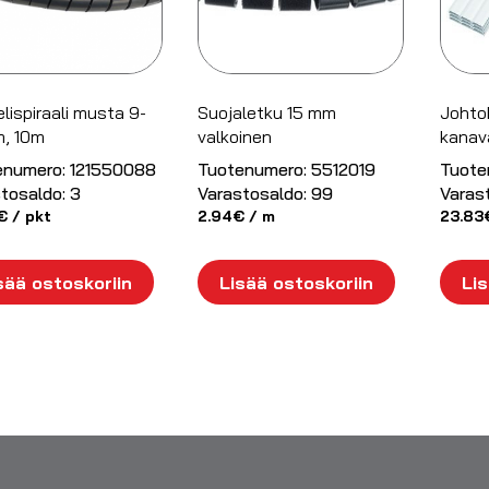
lispiraali musta 9-
Suojaletku 15 mm
Johto
, 10m
valkoinen
kanava
enumero:
121550088
Tuotenumero:
5512019
Tuote
tosaldo:
3
Varastosaldo:
99
Varas
€
/ pkt
2.94
€
/ m
23.83
sää ostoskoriin
Lisää ostoskoriin
Lis