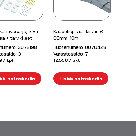
kanavasarja, 3.8m
Kaapelispiraali kirkas 8-
a + tarvikkeet
60mm, 10m
numero:
2072198
Tuotenumero:
0070428
tosaldo:
3
Varastosaldo:
7
€
/ kpl
12.55
€
/ pkt
ää ostoskoriin
Lisää ostoskoriin