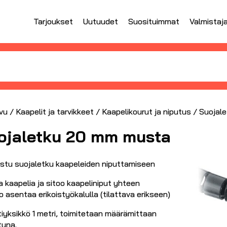
Tarjoukset
Uutuudet
Suosituimmat
Valmistaj
vu
/
Kaapelit ja tarvikkeet
/
Kaapelikourut ja niputus
/ Suojal
ojaletku 20 mm musta
istu suojaletku kaapeleiden niputtamiseen
 kaapelia ja sitoo kaapeliniput yhteen
 asentaa erikoistyökalulla (tilattava erikseen)
iyksikkö 1 metri, toimitetaan määrämittaan
tuna.