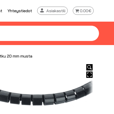
at
Yhteystiedot
Asiakastili
0.00€
etku 20 mm musta