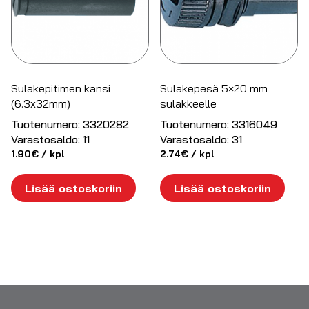
Sulakepitimen kansi
Sulakepesä 5×20 mm
(6.3x32mm)
sulakkeelle
Tuotenumero:
3320282
Tuotenumero:
3316049
Varastosaldo:
11
Varastosaldo:
31
1.90
€
/ kpl
2.74
€
/ kpl
Lisää ostoskoriin
Lisää ostoskoriin