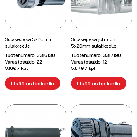
Sulakepesä 5×20 mm
Sulakepesä johtoon
sulakkeelle
5x20mm sulakkeelle
Tuotenumero:
3316130
Tuotenumero:
3317190
Varastosaldo:
22
Varastosaldo:
12
3.16
€
/ kpl
5.87
€
/ kpl
Lisää ostoskoriin
Lisää ostoskoriin