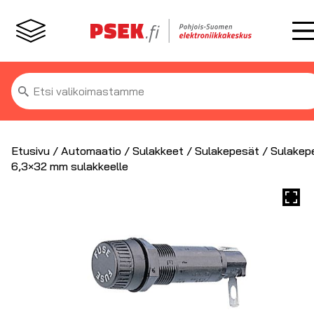
Etsi:
Etusivu
/
Automaatio
/
Sulakkeet
/
Sulakepesät
/ Sulakep
6,3×32 mm sulakkeelle