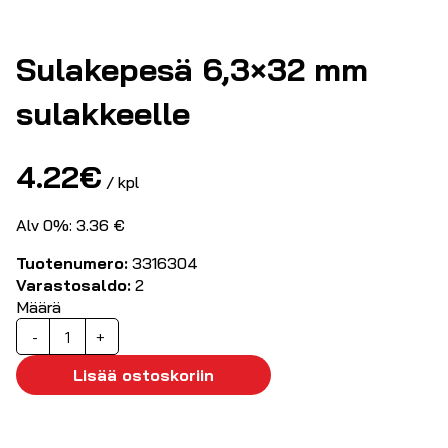
Sulakepesä 6,3×32 mm
sulakkeelle
4.22
€
/ kpl
Alv 0%: 3.36 €
Tuotenumero:
3316304
Varastosaldo:
2
Määrä
Sulakepesä
-
+
6,3x32
mm
Lisää ostoskoriin
sulakkeelle
määrä