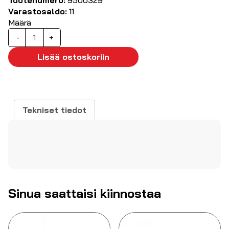
Varastosaldo:
11
Määrä
Stereo
-
+
RCA-
kaapeli
Lisää ostoskoriin
1,5m
musta
määrä
Tekniset tiedot
Sinua saattaisi kiinnostaa