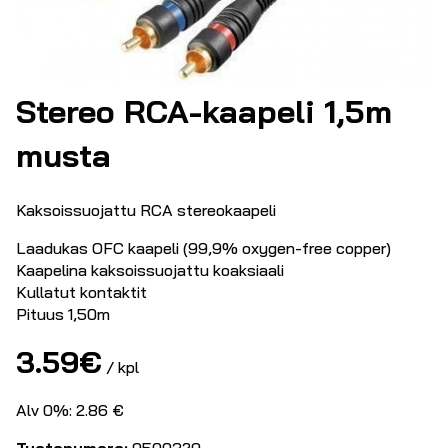
Stereo RCA-kaapeli 1,5m
musta
Kaksoissuojattu RCA stereokaapeli
Laadukas OFC kaapeli (99,9% oxygen-free copper)
Kaapelina kaksoissuojattu koaksiaali
Kullatut kontaktit
Pituus 1,50m
3.59
€
/ kpl
Alv 0%: 2.86 €
Tuotenumero:
9500329