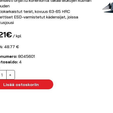
risesti ohjattu konehionta takaa leukojen kulman
uuden
tiokarkaistut terät, kovuus 63-65 HRC
ettiset ESD-varmistetut kädensijat, joissa
tusjousi
21
€
/ kpl
%: 48.77 €
enumero:
8045601
stosaldo:
4
ä
ivuleikkurit,
+
indström
146
Lisää ostoskoriin
äärä