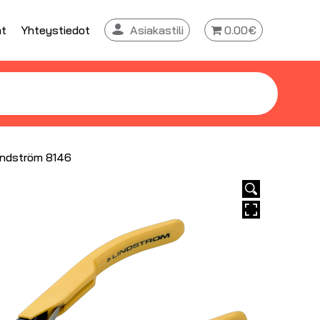
at
Yhteystiedot
Asiakastili
0.00€
Lindström 8146