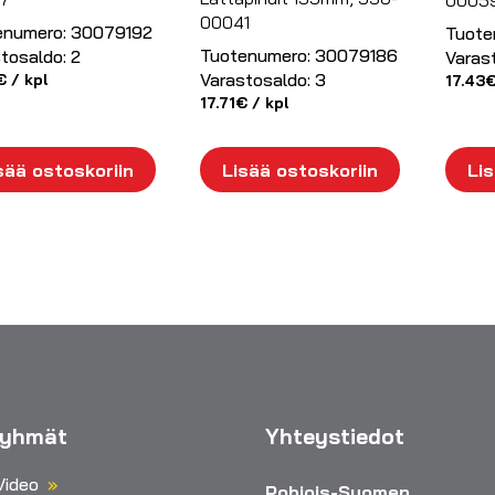
0005
00041
enumero:
30079192
Tuote
Tuotenumero:
30079186
tosaldo:
2
Varas
Varastosaldo:
3
€
/ kpl
17.43
17.71
€
/ kpl
sää ostoskoriin
Lisää ostoskoriin
Lis
ryhmät
Yhteystiedot
Video
Pohjois-Suomen