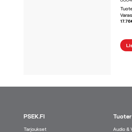
Tuot
Varas
17.76
Li
PSEK.FI
Tuote
Tarjoukset
Audio & 