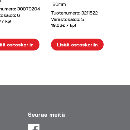
9
180mm
numero:
30079204
Tuotenumero:
3211522
tosaldo:
6
Varastosaldo:
5
€
/ kpl
19.03
€
/ kpl
ää ostoskoriin
Lisää ostoskoriin
Seuraa meitä