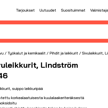
Tarjoukset
Uutuudet
Suosituimmat
Valmistaj
vu
/
Työkalut ja kemikaalit
/
Pihdit ja leikkurit
/ Sivuleikkurit, 
vuleikkurit, Lindström
46
ikkurit, suippo leikkuripää
stettu korkealaatuisesta kuulalaakeriteräksestä
oksidoitu