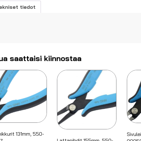
ekniset tiedot
ua saattaisi kiinnostaa
eikkurit 131mm, 550-
Sivule
Lattapihdit 155mm, 550-
7