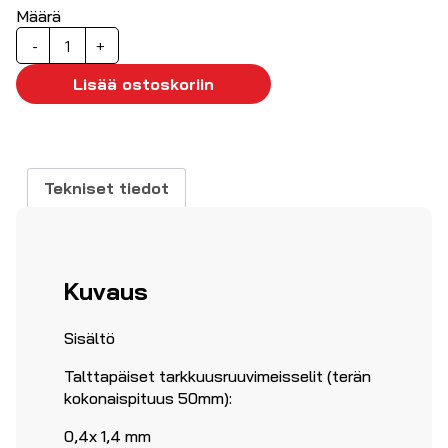
Määrä
Ruuvimeisselisarja
-
+
7-
osainen
Lisää ostoskoriin
määrä
Tekniset tiedot
Kuvaus
Sisältö
Talttapäiset tarkkuusruuvimeisselit (terän
kokonaispituus 50mm):
0,4x 1,4 mm