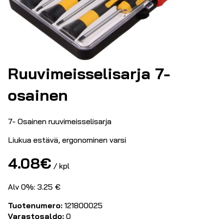
Ruuvimeisselisarja 7-
osainen
7- Osainen ruuvimeisselisarja
Liukua estävä, ergonominen varsi
4.08
€
/ kpl
Alv 0%: 3.25 €
Tuotenumero:
121800025
Varastosaldo:
0