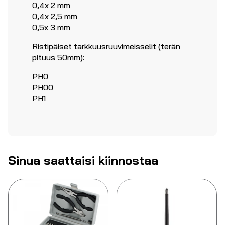
0,4x 2 mm
0,4x 2,5 mm
0,5x 3 mm
Ristipäiset tarkkuusruuvimeisselit (terän
pituus 50mm):
PH0
PH00
PH1
Sinua saattaisi kiinnostaa