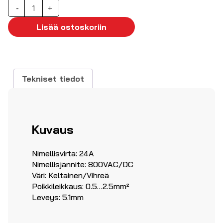
Riviliitin
-
+
kelta-
vihreä
Lisää ostoskoriin
2.5
mm²
määrä
Tekniset tiedot
Kuvaus
Nimellisvirta: 24A
Nimellisjännite: 800VAC/DC
Väri: Keltainen/Vihreä
Poikkileikkaus: 0.5…2.5mm²
Leveys: 5.1mm