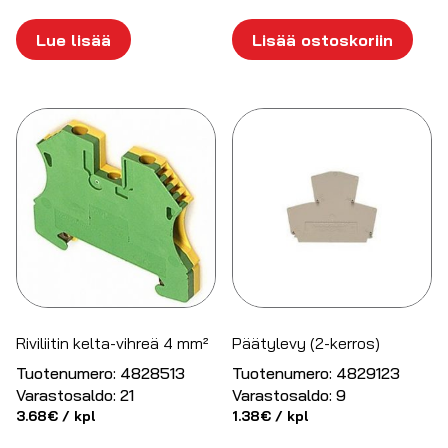
Lue lisää
Lisää ostoskoriin
Riviliitin kelta-vihreä 4 mm²
Päätylevy (2-kerros)
Tuotenumero:
4828513
Tuotenumero:
4829123
Varastosaldo:
21
Varastosaldo:
9
3.68
€
/ kpl
1.38
€
/ kpl