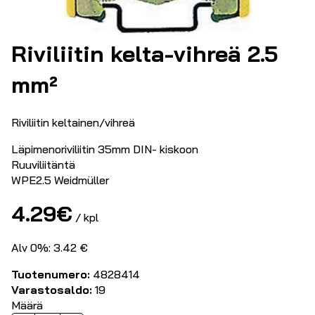
Riviliitin kelta-vihreä 2.5
mm²
Riviliitin keltainen/vihreä
Läpimenoriviliitin 35mm DIN- kiskoon
Ruuviliitäntä
WPE2.5 Weidmüller
4.29
€
/ kpl
Alv 0%: 3.42 €
Tuotenumero:
4828414
Varastosaldo:
19
Määrä