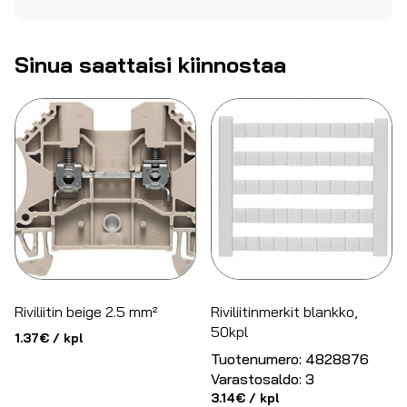
Sinua saattaisi kiinnostaa
Riviliitin beige 2.5 mm²
Riviliitinmerkit blankko,
50kpl
1.37
€
/ kpl
Tuotenumero:
4828876
Varastosaldo:
3
3.14
€
/ kpl