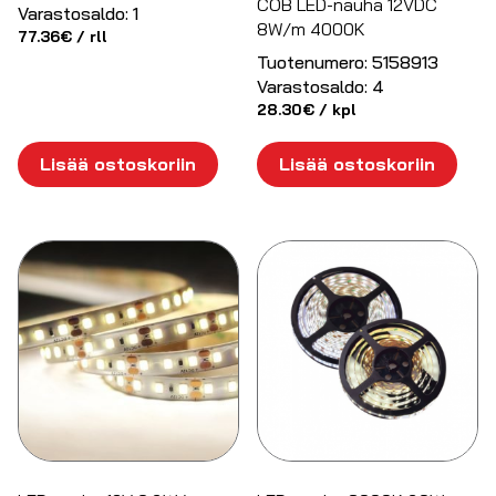
COB LED-nauha 12VDC
Varastosaldo:
1
8W/m 4000K
77.36
€
/ rll
Tuotenumero:
5158913
Varastosaldo:
4
28.30
€
/ kpl
Lisää ostoskoriin
Lisää ostoskoriin