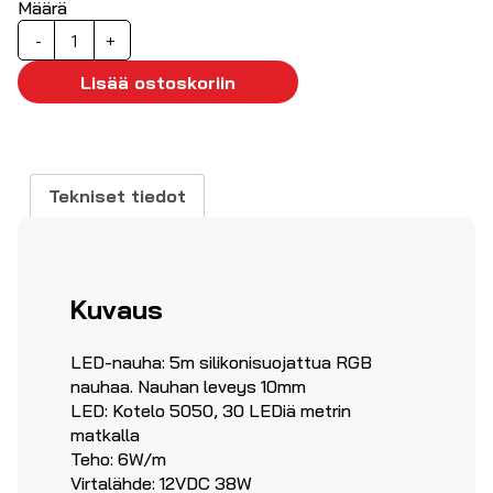
Määrä
RGB
-
+
LED
nauhasarja,
Lisää ostoskoriin
IP45
määrä
Tekniset tiedot
Kuvaus
LED-nauha: 5m silikonisuojattua RGB
nauhaa. Nauhan leveys 10mm
LED: Kotelo 5050, 30 LEDiä metrin
matkalla
Teho: 6W/m
Virtalähde: 12VDC 38W