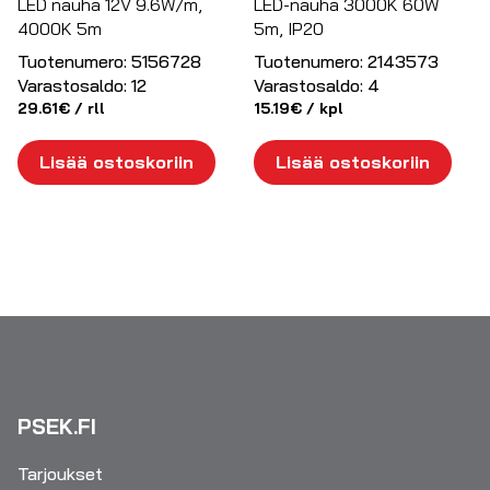
LED nauha 12V 9.6W/m,
LED-nauha 3000K 60W
4000K 5m
5m, IP20
Tuotenumero:
5156728
Tuotenumero:
2143573
Varastosaldo:
12
Varastosaldo:
4
29.61
€
/ rll
15.19
€
/ kpl
Lisää ostoskoriin
Lisää ostoskoriin
PSEK.FI
Tarjoukset