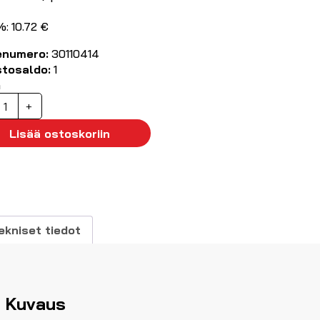
%: 10.72 €
enumero:
30110414
stosaldo:
1
ä
engasliitin
+
6
eltainen
Lisää ostoskoriin
00kpl
äärä
ekniset tiedot
Kuvaus