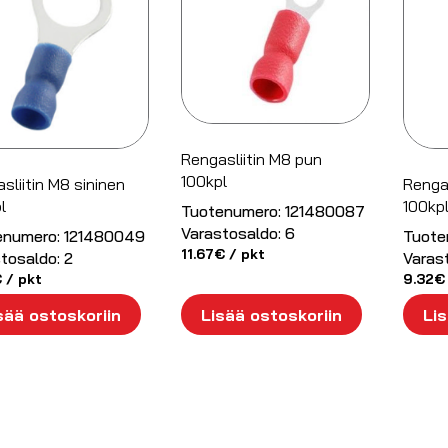
Rengasliitin M8 pun
100kpl
sliitin M8 sininen
Rengas
l
100kp
Tuotenumero:
121480087
Varastosaldo:
6
enumero:
121480049
Tuote
11.67
€
/ pkt
tosaldo:
2
Varas
€
/ pkt
9.32
€
sää ostoskoriin
Lisää ostoskoriin
Lis