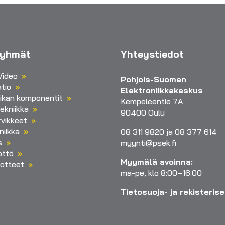
ryhmät
Yhteystiedot
Video
Pohjois-Suomen
tio
Elektroniikkakeskus
iikan komponentit
Kempeleentie 7A
ekniikka
90400 Oulu
vikkeet
niikka
08 311 9820 ja 08 377 614
s
myynti@psek.fi
öttö
Myymälä avoinna:
otteet
ma-pe, klo 8:00–16:00
Tietosuoja- ja rekisteris