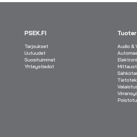
PSEK.FI
Tuote
Tarjoukset
Audio & 
Uutuudet
Automaa
Suosituimmat
Elektron
Yhteystiedot
Mittaust
Sähkötar
Tietotek
Valaistu
Virransy
Poistotu