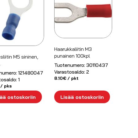
Haarukkaliitin M3
punainen 100kpl
liitin M5 sininen,
l
Tuotenumero:
30110437
Varastosaldo:
2
numero:
121480047
8.10
€
/ pkt
tosaldo:
1
/ pks
ää ostoskoriin
Lisää ostoskoriin