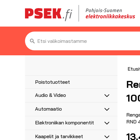
Etsi:
Etusi
Re
Poistotuotteet
10
Audio & Video
Antennit
Automaatio
5G/4G/3G/GPS
Antennitarvikkeet
Renga
Anturit
UHF, VHF, FM
RND 
Elektroniikan komponentit
Asennustarvikkeet
Anturikaapelit ja -liittimet
Adapterit
Haaroittimet, jakajat
Etäohjaus ja ajastus
Moottorikondensaattorit
13
Audioadapterit
AV-Liittimet
Kaapelit ja tarvikkeet
Koaksiaalikaapelit liittimillä
Hälytysvalot ja -äänet