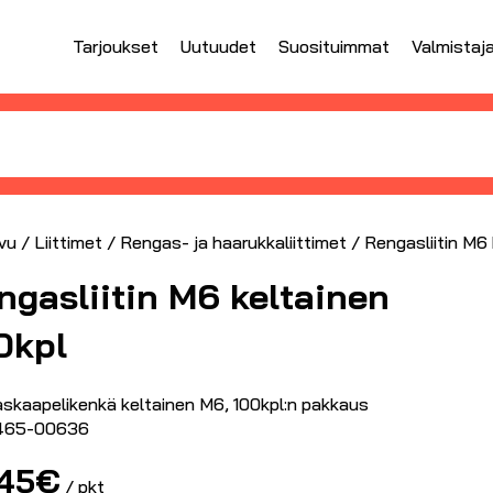
Tarjoukset
Uutuudet
Suosituimmat
Valmistaj
vu
/
Liittimet
/
Rengas- ja haarukkaliittimet
/ Rengasliitin M6 
ngasliitin M6 keltainen
0kpl
skaapelikenkä keltainen M6, 100kpl:n pakkaus
465-00636
.45
€
/ pkt