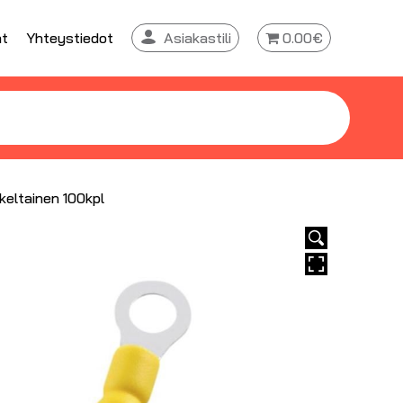
at
Yhteystiedot
Asiakastili
0.00€
keltainen 100kpl