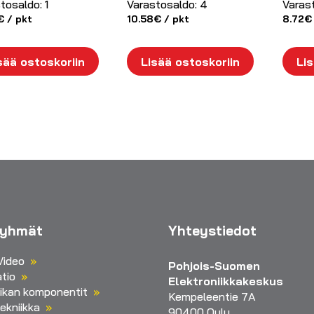
tosaldo:
1
Varastosaldo:
4
Varas
€
/ pkt
10.58
€
/ pkt
8.72
€
sää ostoskoriin
Lisää ostoskoriin
Lis
ryhmät
Yhteystiedot
Video
Pohjois-Suomen
tio
Elektroniikkakeskus
iikan komponentit
Kempeleentie 7A
ekniikka
90400 Oulu