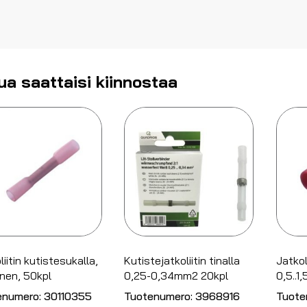
ua saattaisi kiinnostaa
liitin kutistesukalla,
Kutistejatkoliitin tinalla
Jatkol
nen, 50kpl
0,25-0,34mm2 20kpl
0,5..1
enumero:
30110355
Tuotenumero:
3968916
Tuote