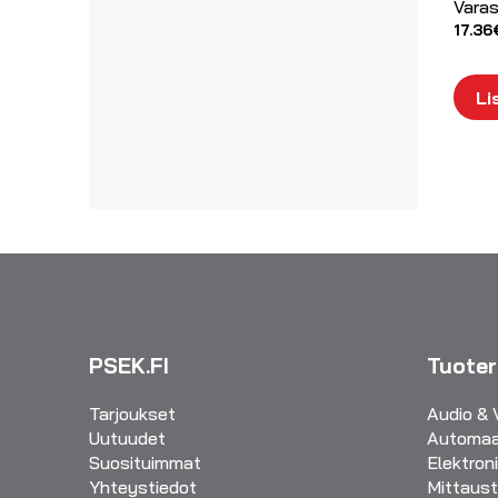
Taskulamput/otsalamput
Autovirtalähteet
Varas
UPS laitteet
17.36
Li
PSEK.FI
Tuote
Tarjoukset
Audio & 
Uutuudet
Automaa
Suosituimmat
Elektron
Yhteystiedot
Mittaust