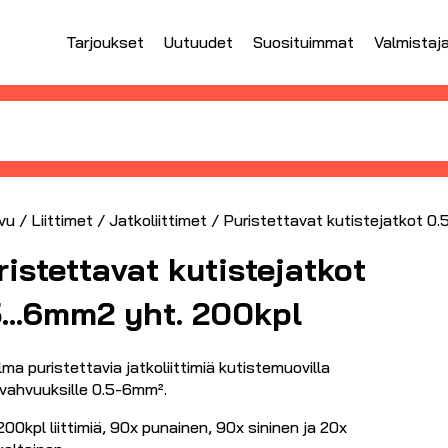
Tarjoukset
Uutuudet
Suosituimmat
Valmistaj
vu
/
Liittimet
/
Jatkoliittimet
/ Puristettavat kutistejatkot 0
ristettavat kutistejatkot
5…6mm2 yht. 200kpl
lma puristettavia jatkoliittimiä kutistemuovilla
nvahvuuksille 0.5-6mm².
200kpl liittimiä, 90x punainen, 90x sininen ja 20x