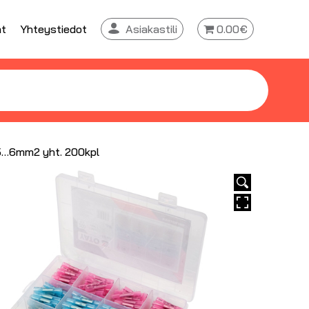
at
Yhteystiedot
Asiakastili
0.00€
.5…6mm2 yht. 200kpl