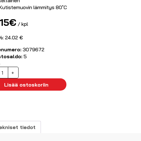
keltainen
Kutistemuovin lämmitys 80˚C
15
€
/ kpl
%: 24.02 €
enumero:
3079672
stosaldo:
5
ä
uristettavat
+
utistejatkot
.5...6mm2
Lisää ostoskoriin
ht.
00kpl
äärä
ekniset tiedot