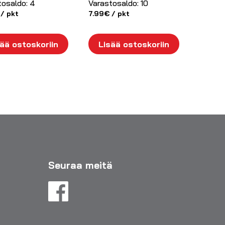
tosaldo:
4
Varastosaldo:
10
/ pkt
7.99
€
/ pkt
ää ostoskoriin
Lisää ostoskoriin
Seuraa meitä