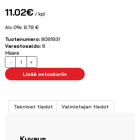
11.02
€
/ kpl
Alv 0%: 8.78 €
Tuotenumero:
8081931
Varastosaldo:
6
Määrä
PRF
-
+
Silicon
Oil
Lisää ostoskoriin
Voitelu-
ja
suoja-
aine
Tekniset tiedot
Valmistajan tiedot
520ml
määrä
Kuvaus