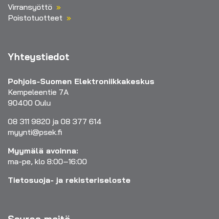
Virransyöttö
Poistotuotteet
Yhteystiedot
Pohjois-Suomen Elektroniikkakeskus
Kempeleentie 7A
90400 Oulu
08 311 9820 ja 08 377 614
myynti@psek.fi
Myymälä avoinna:
ma-pe, klo 8:00–16:00
Tietosuoja- ja rekisteriseloste
Seuraa meitä